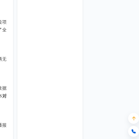
级项
了全
辆无
数据
S对
播报