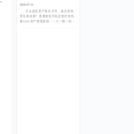
大、
理系统
2026-07-21
企业固定资产账实不符、盘点低效、
责任难追溯？壹博用低代码定制开发构
建AMS资产管理系统，一人一物一码、
RFID移动盘点、全生命周期数字化管
理，告别资产流失与重复采购。