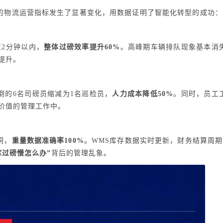
的物流运营指标发生了显著变化，用数据证明了智能化转型的成功：
至2分钟以内，
整体过磅效率提升60%
。高峰期车辆排队现象基本消
提升。
倒的6名司磅员缩减为1名巡检员，
人力成本降低50%
。同时，员工
价值的管理工作中。
洞，
重量数据准确率100%
。WMS库存数据实时更新，财务结算周期
库过磅慢怎么办”
背后的管理乱象。