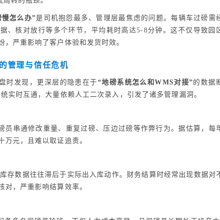
物流周转的瓶颈。
磅慢怎么办”
是司机抱怨最多、管理层最焦虑的问题。每辆车过磅需
据、核对放行等多个环节，平均耗时高达5-8分钟。这不仅导致园
纷，严重影响了客户体验和发货时效。
的管理与信任危机
盘时发现，更深层的隐患在于
“地磅系统怎么和WMS对接”
的数据
系统实时互通，大量依赖人工二次录入，引发了诸多管理漏洞。
磅员串通修改重量、重复过磅、压边过磅等作弊行为。据估算，每
十万元，且难以取证追责。
的库存数据往往滞后于实际出入库动作。财务结算时经常出现数据对
核对，严重影响结算效率。