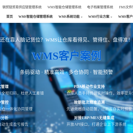
钢贸链贸易供应链管理系统
WMS智能仓储管理系统
电子档案管理系统
FMS文
首页
WMS智能仓储管理系统
WMS系统功能
WMS行业方案
WMS客
还在靠人脑记货位？WMS让仓库看得见、管得住、盘得准！
WMS客户案例
条码驱动 · 精准高效 · 多仓协同 · 智能预警
化管理
PDA移动作业支持
点全程扫码，杜绝人工差错
仓库人员手持终端实时操作，效率提升5
中管控
效期批次精准追溯
云仓一体化协同管理
先进先出自动提醒，过期库存实时预警
异分析
对接ERP/MES无缝集成
自动生成盈亏报告
开放API接口，打通企业上下游系统