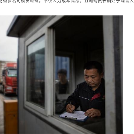
需配备多名司磅员轮班。不仅人力成本高昂，且司磅员长期处于噪音