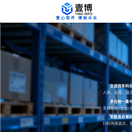
壹心软件 博纳众长
全流程条码
入库、出库、盘
多仓统一集
支持总仓+分仓+
智能盘点差
扫码快速盘点，