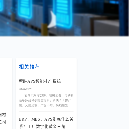
相关推荐
智胜APS智能排产系统
2026-07-29
面向汽车零部件、机械装备、电子制
造等多品种小批量场景，解决人工排产
慢、交期延误、产能不均、换线频繁等
痛点。基于规则引擎与优化算法，实现
钢材
多产线负荷均衡、动态插单秒
ERP、MES、APS到底什么关
工司
系？工厂数字化黄金三角