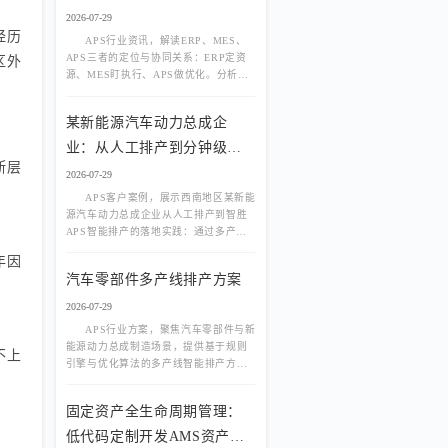
2026-07-29
经历
APS行业资讯，解读ERP、MES、
APS三者的定位与协同关系：ERP定资
区外
源、MES盯执行、APS做优化。分析为
什么上了ERP和MES还需要APS，以及
APS在有限产能排程、多产线负荷均
某新能源汽车动力总成企
衡、动态插单中的核心价值。
业：从人工排产到分钟级智
断层
能排程
2026-07-29
APS客户案例，展示西南地区某新能
源汽车动力总成企业从人工排产到智胜
APS智能排产的落地实践：通过多产线
负荷均衡、换线优化、动态插单与物料
年因
齐套联动，实现分钟级排程、交付率提
汽车零部件多产线排产方案
升与资源利用率改善。
2026-07-29
APS行业方案，聚焦汽车零部件与新
能源动力总成制造场景，提供基于规则
不上
引擎与优化算法的多产线智能排产方
案，实现负荷均衡、JPH效率匹配、换线
优化与物料齐套联动，破解人工排产
固定资产全生命周期管理：
慢、交期延误、产能不均难题。
低代码定制开发AMS资产管