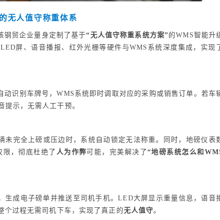
的无人值守称重体系
该钢贸企业量身定制了基于
“无人值守称重系统方案”
的WMS智能升
LED屏、语音播报、红外光栅等硬件与WMS系统深度集成，实现
自动识别车牌号，WMS系统即时调取对应的采购或销售订单。若车
音提示，无需人工干预。
辆未完全上磅或压边时，系统自动锁定无法称重。同时，地磅仪表
权限，彻底杜绝了
人为作弊
可能，完美解决了
“地磅系统怎么和WM
，生成电子磅单并推送至司机手机。LED大屏显示重量信息，语音
。整个过程无需司机下车，实现了真正的
无人值守
。