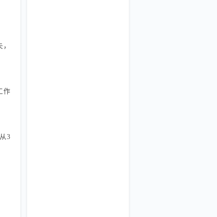
失，
工作
从3