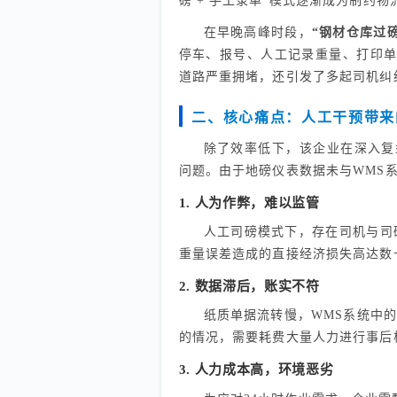
磅 + 手工录单”模式逐渐成为制约
在早晚高峰时段，
“钢材仓库过
停车、报号、人工记录重量、打印单
道路严重拥堵，还引发了多起司机纠
二、核心痛点：人工干预带来
除了效率低下，该企业在深入复
问题。由于地磅仪表数据未与WMS
1. 人为作弊，难以监管
人工司磅模式下，存在司机与司
重量误差造成的直接经济损失高达数
2. 数据滞后，账实不符
纸质单据流转慢，WMS系统中
的情况，需要耗费大量人力进行事后
3. 人力成本高，环境恶劣