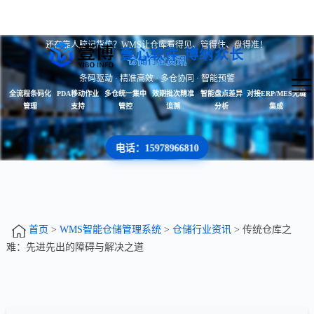
还在靠人脑记货位？WMS让仓库看得见、管得住、盘得准！
壹心软件 博纳众长
仓储行业资讯
条码驱动 · 精准高效 · 多仓协同 · 智能预警
全流程条码化
PDA移动作业
多仓统一集中
效期批次精准
智能盘点差异
对接ERP/MES无缝
管理
支持
管控
追溯
分析
集成
电话：15978966810
首页
>
WMS智能仓储管理系统
>
仓储行业资讯
> 传统仓库之
难：先进先出的障碍与解决之道