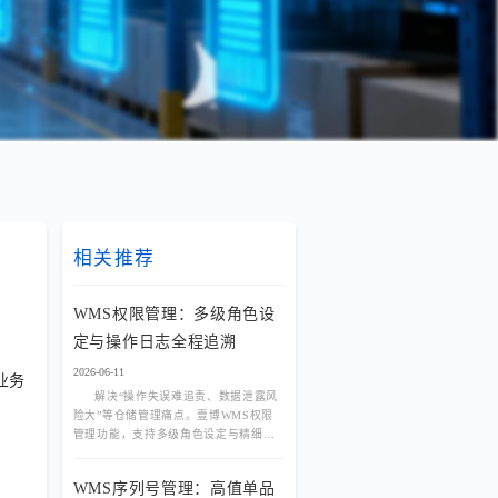
相关推荐
WMS权限管理：多级角色设
定与操作日志全程追溯
2026-06-11
业务
解决“操作失误难追责、数据泄露风
险大”等仓储管理痛点。壹博WMS权限
管理功能，支持多级角色设定与精细化
授权，结合操作日志全程追溯，为企业
打造安全、可控、可审计的数字化仓
WMS序列号管理：高值单品
库。