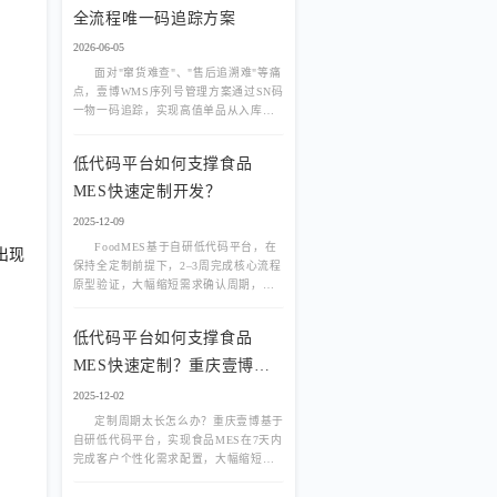
全流程唯一码追踪方案
2026-06-05
面对"窜货难查"、"售后追溯难"等痛
点，壹博WMS序列号管理方案通过SN码
一物一码追踪，实现高值单品从入库、
在库到出库的全流程防伪与追溯，保障
企业品牌与利润。
低代码平台如何支撑食品
MES快速定制开发？
2025-12-09
FoodMES基于自研低代码平台，在
出现
保持全定制前提下，2–3周完成核心流程
原型验证，大幅缩短需求确认周期，降
低项目风险。
低代码平台如何支撑食品
MES快速定制？重庆壹博实
践
2025-12-02
定制周期太长怎么办？重庆壹博基于
自研低代码平台，实现食品MES在7天内
完成客户个性化需求配置，大幅缩短交
付周期。