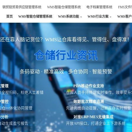
钢贸链贸易供应链管理系统
WMS智能仓储管理系统
电子档案管理系统
FMS文
首页
WMS智能仓储管理系统
WMS系统功能
WMS行业方案
WMS客
还在靠人脑记货位？WMS让仓库看得见、管得住、盘得准！
仓储行业资讯
条码驱动 · 精准高效 · 多仓协同 · 智能预警
化管理
PDA移动作业支持
点全程扫码，杜绝人工差错
仓库人员手持终端实时操作，效率提升5
中管控
效期批次精准追溯
云仓一体化协同管理
先进先出自动提醒，过期库存实时预警
异分析
对接ERP/MES无缝集成
自动生成盈亏报告
开放API接口，打通企业上下游系统