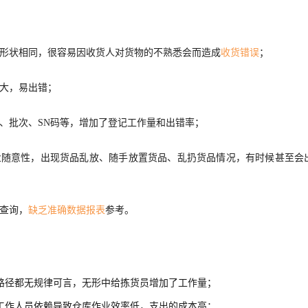
分形状相同，很容易因收货人对货物的不熟悉会而造成
收货错误
；
量大，易出错；
、批次、SN码等，增加了登记工作量和出错率；
业随意性，出现货品乱放、随手放置货品、乱扔货品情况，有时候甚至会
查询，
缺乏准确数据报表
参考。
路径都无规律可言，无形中给拣货员增加了工作量；
工作人员依赖导致仓库作业效率低，支出的成本高；