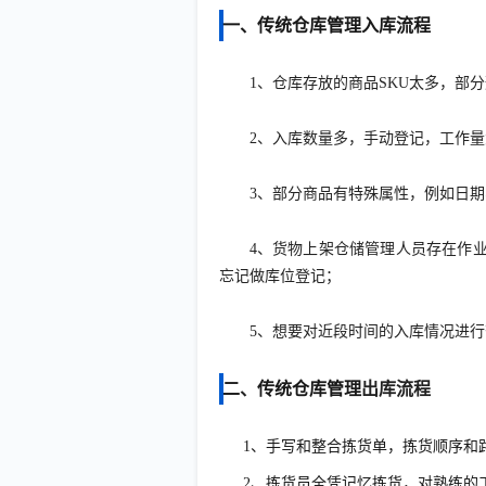
一、传统仓库管理
入库流程
1、仓库存放的商品SKU太多，部
2、入库数量多，手动登记，工作
3、部分商品有特殊属性，例如日期
4、货物上架仓储管理人员存在作
忘记做库位登记；
5、想要对近段时间的入库情况进行
二、
传统仓库管理
出库流程
1、手写和整合拣货单，拣货顺序和
2、拣货员全凭记忆拣货，对熟练的