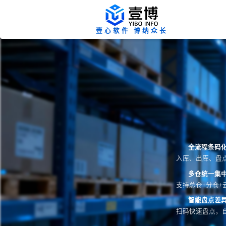
壹心软件 博纳众长
全流程条码
入库、出库、盘
多仓统一集
支持总仓+分仓+
智能盘点差
扫码快速盘点，