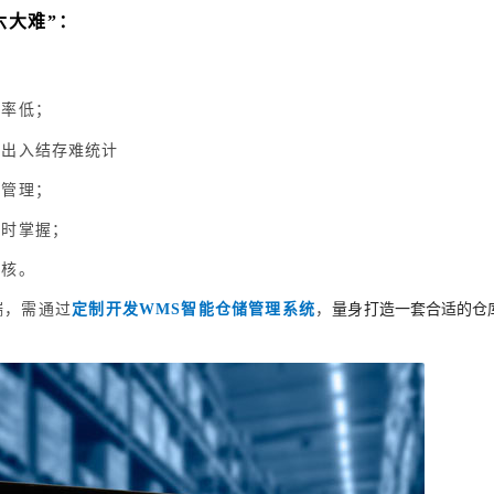
六大难”
：
；
效率低；
，出入结存难统计
程管理；
及时掌握；
考核。
端，需通过
定制开发WMS智能仓储管理系统
，
量身打造一套合适的仓