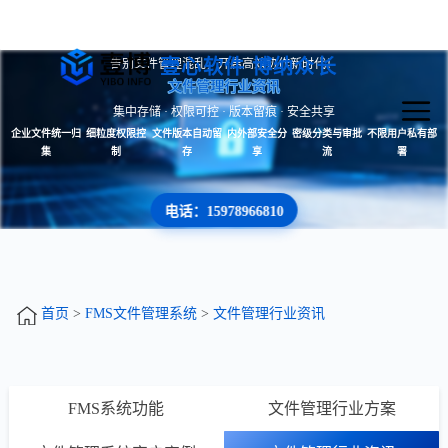
壹心软件 博纳众长
告别文件管理混乱，开启高效协作新时代！
文件管理行业资讯
集中存储 · 权限可控 · 版本留痕 · 安全共享
企业文件统一归
细粒度权限控
文件版本自动留
内外部安全分
密级分类与审批
不限用户私有部
集
制
存
享
流
署
电话：15978966810
首页
>
FMS文件管理系统
>
文件管理行业资讯
FMS系统功能
文件管理行业方案