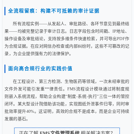
全流程留痕：构建不可抵赖的审计证据
所有流程实例——从发起人、审批路径、各环节意见到最终结
果——均被完整记录于审计日志。日志字段包含时间戳、IP地址、
操作设备及审批结论，支持按多维条件快速检索，并可导出PDF作
为合规证据。在应对网信办检查或内部纠纷时，这些不可篡改的记
录，为企业提供强有力的法律保护。
面向高合规行业的实践价值
在工程设计、第三方检测、生物医药等领域，一次未经审批的
文件外发可能引发重**律责任。FMS流程设计模块通过将制度规
则嵌入系统流程，帮助企业构建“制度-系统-执行”三位一体的管控
闭环。某大型设计院借助该功能，实现图纸外泄事件归零，同时审
批效率提升40%。这证明，高效的合规不是成本，而是企业可持续
发展的基石。
正在了解
FMS文件管理系统
相关解决方案？