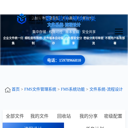
壹心软件 博纳众长
告别文件管理混乱，开启高效协作新时代！
文件系统-流程设计
集中存储 · 权限可控 · 版本留痕 · 安全共享
企业文件统一归
细粒度权限控
文件版本自动留
内外部安全分
密级分类与审批
不限用户私有部
集
制
存
享
流
署
电话：15978966810
首页
>
FMS文件管理系统
>
FMS系统功能
>
文件系统-流程设计
全部文件
我的文件
回收站
我的分享
密级配置