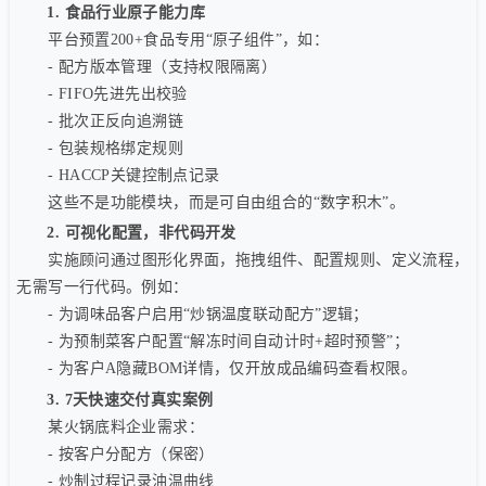
1. 食品行业原子能力库
平台预置200+食品专用“原子组件”，如：
- 配方版本管理（支持权限隔离）
- FIFO先进先出校验
- 批次正反向追溯链
- 包装规格绑定规则
- HACCP关键控制点记录
这些不是功能模块，而是可自由组合的“数字积木”。
2. 可视化配置，非代码开发
实施顾问通过图形化界面，拖拽组件、配置规则、定义流程，
无需写一行代码。例如：
- 为调味品客户启用“炒锅温度联动配方”逻辑；
- 为预制菜客户配置“解冻时间自动计时+超时预警”；
- 为客户A隐藏BOM详情，仅开放成品编码查看权限。
3. 7天快速交付真实案例
某火锅底料企业需求：
- 按客户分配方（保密）
- 炒制过程记录油温曲线