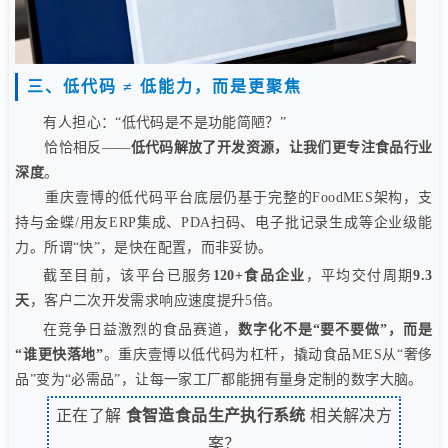
三、低代码 ≠ 低能力，而是更聚焦
有人担心：“低代码是不是功能简陋？”
恰恰相反——
低代码解放了开发资源，让我们更专注食品行业
深度
。
重庆壹博的低代码平台底层仍基于完整的FoodMES架构，支
持与金蝶/用友ERP集成、PDA扫码、电子批记录生成等企业级能
力。所谓“快”，是快在配置，而非妥协。
截至目前，该平台已服务
120+食品企业
，平均交付周期
9.3
天
，客户二次开发需求响应速度提升5倍。
在竞争日益激烈的食品赛道，
数字化不是“要不要做”，而是
“谁更快落地”
。重庆壹博以低代码为杠杆，撬动食品MES从“奢侈
品”变为“必需品”，让每一家工厂都能拥有量身定制的数字大脑。
正在了解
食智造食品生产执行系统
相关解决方
案？