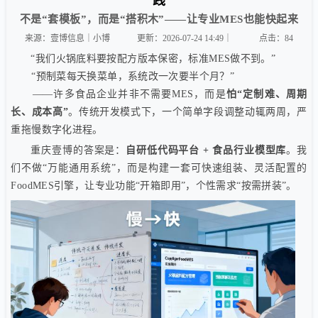
践
不是“套模板”，而是“搭积木”——让专业MES也能快起来
来源：壹博信息｜小博
更新：2026-07-24 14:49｜
点击：
84
“我们火锅底料要按配方版本保密，标准MES做不到。”
“预制菜每天换菜单，系统改一次要半个月？”
——许多食品企业并非不需要MES，而是
怕“定制难、周期
长、成本高”
。传统开发模式下，一个简单字段调整动辄两周，严
重拖慢数字化进程。
重庆壹博的答案是：
自研低代码平台 + 食品行业模型库
。我
们不做“万能通用系统”，而是构建一套可快速组装、灵活配置的
FoodMES引擎，让专业功能“开箱即用”，个性需求“按需拼装”。