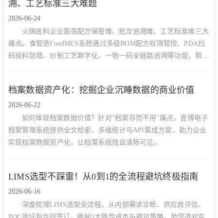
溯、工艺标准三大难题
2026-06-24
火锅底料企业面临配方保密难、批次追溯难、工艺标准难三大
痛点。食智造FoodMES系统通过多级BOM配方权限管控、PDA扫
码投料防错、炒制工艺数字化、一物一码全链路追溯等功能，帮助
火锅底料厂实现降本增效与合规管理的双重目标。
档案数据资产化：挖掘企业沉睡数据的商业价值
2026-06-22
如何体现档案数据价值？针对"档案存而不用"痛点，壹博电子
档案管理系统提供全文检索、多维统计与API集成方案，助力企业
实现档案数据资产化，让档案系统效益清晰可见。
LIMS选型不踩雷！从0到1的全流程避坑终极指南
2026-06-16
深度梳理LIMS选型全流程，从内部需求诊断、供应商评估、
POC验证到合同签订，揭秘5大隐性成本与避坑策略，助您选对实