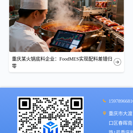
重庆某火锅底料企业：FoodMES实现配料差错归
零
1597896681
重庆市大渡
口区春晖南
路1号重庆