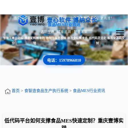
告别手工记录与配料误差，FoodMES让食品生产更安全、更高效！
壹心软件 博纳众长
食品MES行业资讯
透明生产 · 精准追溯 · 智造未来
智能工单自动拆
称重配料精准防
炒制包装平板操
批次全程精准追
低代码灵活定
私有化源码交
分
错
作
溯
制
付
电话：15978966810
首页
>
食智造食品生产执行系统
>
食品MES行业资讯
低代码平台如何支撑食品MES快速定制？重庆壹博实