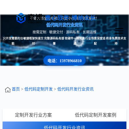
壹心软件 博纳众长
不做大而全的堆砌，只做小而美的专属系统！
低代码开发行业资讯
按需定制 · 敏捷交付 · 源码私有 · 长期运维
只开发需要的功
敏捷框架快速交
完整源码私有部
软硬件一体化集
行业场景深度适
终身免费技术支
能
付
署
成
配
持
电话：15978966810
首页
>
低代码定制开发
>
低代码开发行业资讯
定制开发行业方案
低代码定制开发案例
低代码开发行业资讯