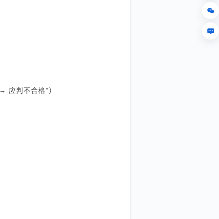
g → 应判不合格”）
。