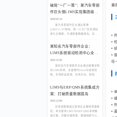
效率和准确性。那么，
兼
破局“一厂一策”：某汽车零部
件巨头借LIMS实现集团级实
验室统一管控
2026-01-14
某汽车零部件巨头通过壹博
LIMS“1+N”架构，统一三大厂区检测标
准与主数据，打通质量数据孤岛。实现
•
跨厂任务协同、集团级质量追溯与供应
•
商绩效评估，提升整体品控效率。附真
某知名汽车零部件企业：
实系统架构图与质量看板截图。
•
LIMS系统驱动检测中心全流
•
程数字化转型
2025-12-02
任
某知名汽车零部件企业通过部署定制
化LIMS系统，全面替代Excel与纸质流
程，实现样品收发、任务分派、原始记
录、报告生成、设备校验等环节的无纸
化闭环管理，显著提升检测效率与
LIMS与ERP/QMS系统集成方
CNAS/CMA合规能力。
•
案：打破质量数据孤岛
•
2025-12-09
•
实验室数据孤立影响企业整体质量管
•
控。本文提供LIMS与ERP/QMS系统集
成方案，详解对接场景、数据映射与API