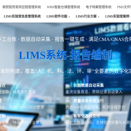
钢贸链贸易供应链管理系统
WMS智能仓储管理系统
电子档案管理系统
FMS文
LIMS实验室信息管理系统
LIMS软件功能
LIMS行业方案
LIMS实验室案例
工台账 · 数据自动采集 · 报告一键生成 · 满足CMA/CNAS
LIMS系统-报告编制
AS准则构建，覆盖“人、机、料、法、环、审”全要素的数字化
管控
仪器数据自动采集
程追踪，杜绝丢失错漏
主流设备直连，原始记录自动录入
成
质量体系合规运行
出，符合CMA/CNAS要求
内嵌SOP与质控规则，检测全程受控
定制
私有化源码交付
与报表，快速适配行业差异
提供完整源代码，支持信创部署与长期