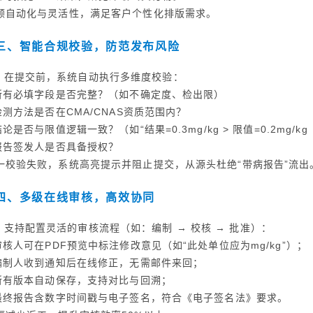
顾自动化与灵活性，满足客户个性化排版需求。
三、智能合规校验，防范发布风险
在提交前，系统自动执行多维度校验：
 所有必填字段是否完整？（如不确定度、检出限）
 检测方法是否在CMA/CNAS资质范围内？
 结论是否与限值逻辑一致？（如“结果=0.3mg/kg > 限值=0.2mg/k
 报告签发人是否具备授权？
一校验失败，系统高亮提示并阻止提交，从源头杜绝“带病报告”流出
四、多级在线审核，高效协同
支持配置灵活的审核流程（如：编制 → 校核 → 批准）：
 审核人可在PDF预览中标注修改意见（如“此处单位应为mg/kg”）；
 编制人收到通知后在线修正，无需邮件来回；
 所有版本自动保存，支持对比与回溯；
 最终报告含数字时间戳与电子签名，符合《电子签名法》要求。