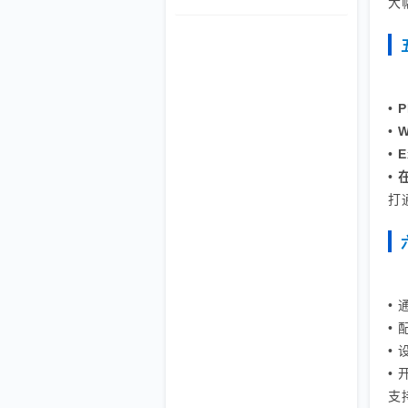
大
模式，助力打破质量数据孤岛，实现全
流程闭环管理。
•
•
W
•
E
•
打
•
•
•
•
支