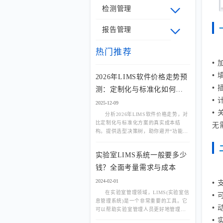
检测管理
报告管理
热门推荐
•
•
2026年LIMS软件价格走势预
•
测：定制化与标准化如何选
•
择？
2025-12-09
•
分析2026年LIMS软件价格走势，对
比定制化与标准化方案的真实成本结
无
构。提供选型决策树，助你避开“功能过
剩”或“流程不适配”陷阱。
实验室LIMS系统一般要多少
钱？全面考量需求与成本
2024-02-01
•
在实验室管理领域，LIMS(实验室信
•
息管理系统)是一个非常重要的工具。它
•
可以帮助实验室管理人员更好地管理实
验数据、样品、试剂等信息，提高实验
•