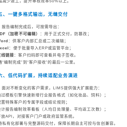
幅减少返工，提升审核效率50%以上。
五、一键多格式输出，无缝交付
报告编制完成后，可按需导出：
PDF（加密不可编辑）
：用于正式交付，防篡改；
ord
：供客户内部汇总或二次编辑；
xcel
：便于批量导入ERP或监管平台；
在线链接
：客户扫码即可查看并电子签收。
通“编制完成”到“客户接收”的最后一公里。
六、低代码扩展，持续适配业务演进
面对不断变化的客户需求，LIMS提供强大扩展能力：
 通过模板引擎快速新增行业报告格式（如化妆品、饲料）；
 配置特殊客户的专属字段或结论规则；
 设计报告编制效率看板（人均日处理量、平均返工次数）；
 开放API，对接客户门户或政府监管系统。
持私有化部署与完整源码交付，保障长期自主可控与信创兼容。