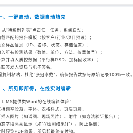
一、一键启动，数据自动填充
从“待编制列表”点击任一任务，系统自动：
 加载匹配的报告模板（按客户/行业/项目预设）；
 填充样品信息（ID、名称、状态、存储位置）；
 插入所有检测结果（数值、单位、方法、仪器编号）；
 计算并填入质控数据（平行样RSD、加标回收率）；
 关联签发人资质与电子签名。
需复制粘贴，杜绝“张冠李戴”，确保报告数据与原始记录100%一致
二、所见即所得，在线实时编辑
LIMS提供类Word的在线编辑体验：
 支持调整段落、字体、表格样式、页眉页脚；
 可插入图片（如谱图、现场照片）、附件（如方法验证报告）；
 动态字段高亮显示（如“{{检测结果}}”），防止误删；
 实时预览PDF效果，所见即最终交付物。