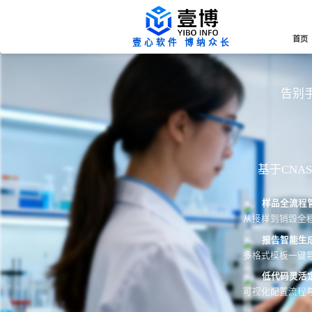
首页
壹心软件 博纳众长
告别手
基于CN
样品全流程
从接样到销毁全
报告智能生
多格式模板一键导
低代码灵活
可视化配置流程