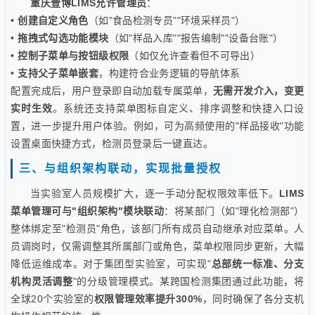
重庆壹博LIMS允许管理员
：
•
创建自定义角色
（如"食品检测专员""环境采样员"）
•
拖拽式勾选功能模块
（如"样品入库""报告编制""设备台账"）
•
控制子菜单与按钮级权限
（如仅允许查看但不可导出）
•
支持父子菜单嵌套
，构建符合业务逻辑的导航体系
配置完成后，用户登录即自动加载专属菜单，
无需开发介入，变更
实时生效
。系统还支持菜单图标自定义、排序调整和快捷入口设
置，进一步提升用户体验。例如，可为高频使用的"样品接收"功能
设置桌面快捷方式，检测员登录后一键直达。
三、与组织架构联动，实现批量授权
当实验室人员规模扩大，逐一手动分配权限效率低下。
LIMS
菜单管理可与"组织架构"模块联动
：将某部门（如"理化检测部"）
整体绑定至"检测员"角色，该部门所有成员自动继承对应菜单。人
员调岗时，仅需调整其所属部门或角色，菜单权限同步更新，大幅
降低运维成本。对于集团型实验室，可实现"
总部统一标准、分支
机构灵活调整
"的分级管理模式。某跨国检测集团通过此功能，将
全球20个实验室的
权限管理效率提升300%
，同时确保了各分支机