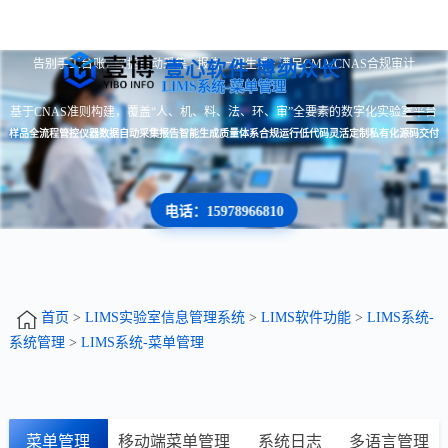
告别手工台账 · 数据自动采集 · 报告一键生成 · 满足CMA/CNAS合规审计
壹心软件 博纳众长
LIMS系统-菜单管理
基于CNAS准则构建，覆盖“人、机、料、法、环、审”全要素的数字化实验室平台
样品全流程管控
仪器数据自动采集
报告智能生成
质量体系合规运行
低代码灵活定制
私有化源码交付
电话：15978966810
首页
>
LIMS实验室信息管理系统
>
LIMS软件功能
>
LIMS系统-
系统管理
>
LIMS系统-菜单管理
菜单管理
移动端菜单管理
系统日志
多语言管理