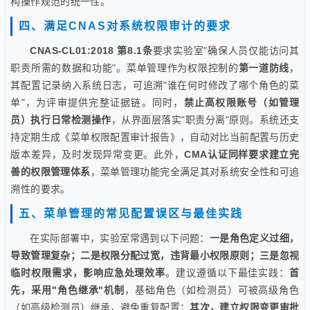
构操作规范的统一性。
四、满足CNAS对系统权限审计的要求
CNAS-CL01:2018 第8.1条
要求实验室"确保人员仅能访问其
职责所需的数据和功能"。菜单管理作为权限控制的
第一道防线
，
其配置记录纳入系统日志，可追溯"谁在何时修改了哪个角色的菜
单"，为评审提供完整证据链。同时，
禁止高权限账号（如管理
员）执行日常检测操作
，从界面层落实"职责分离"原则。系统还支
持定期生成《菜单权限配置审计报告》，自动对比当前配置与历史
版本差异，及时发现异常变更。此外，
CMA认证同样要求建立完
善的权限管理体系
，菜单管理功能完全满足其对系统安全性和可追
溯性的要求。
五、菜单管理的常见配置误区与最佳实践
在实际部署中，实验室常遇到以下问题：
一是角色定义过细，
导致管理复杂；二是权限分配过宽，违背最小权限原则；三是忽视
临时权限需求，影响应急处理效率
。建议遵循以下最佳实践：
首
先，采用"角色继承"机制
，基础角色（如检测员）可被高级角色
（如高级检测员）继承，避免重复配置；
其次，建立权限变更审批