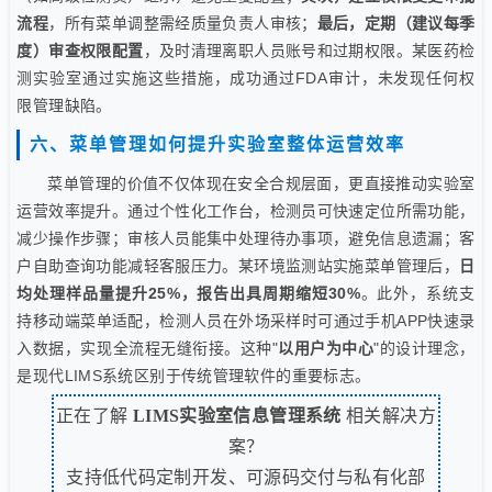
流程
，所有菜单调整需经质量负责人审核；
最后，定期（建议每季
度）审查权限配置
，及时清理离职人员账号和过期权限。某医药检
测实验室通过实施这些措施，成功通过FDA审计，未发现任何权
限管理缺陷。
六、菜单管理如何提升实验室整体运营效率
菜单管理的价值不仅体现在安全合规层面，更直接推动实验室
运营效率提升。通过个性化工作台，检测员可快速定位所需功能，
减少操作步骤；审核人员能集中处理待办事项，避免信息遗漏；客
户自助查询功能减轻客服压力。某环境监测站实施菜单管理后，
日
均处理样品量提升25%，报告出具周期缩短30%
。此外，系统支
持移动端菜单适配，检测人员在外场采样时可通过手机APP快速录
入数据，实现全流程无缝衔接。这种"
以用户为中心
"的设计理念，
是现代LIMS系统区别于传统管理软件的重要标志。
正在了解
LIMS实验室信息管理系统
相关解决方
案？
支持低代码定制开发、可源码交付与私有化部