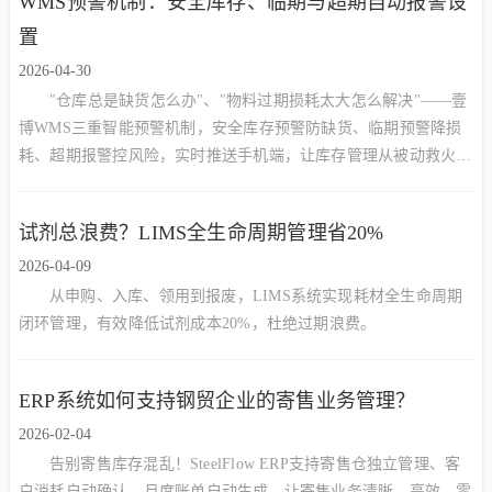
WMS预警机制：安全库存、临期与超期自动报警设
置
2026-04-30
"仓库总是缺货怎么办"、"物料过期损耗太大怎么解决"——壹
博WMS三重智能预警机制，安全库存预警防缺货、临期预警降损
耗、超期报警控风险，实时推送手机端，让库存管理从被动救火转
向主动预防。
试剂总浪费？LIMS全生命周期管理省20%
2026-04-09
从申购、入库、领用到报废，LIMS系统实现耗材全生命周期
闭环管理，有效降低试剂成本20%，杜绝过期浪费。
ERP系统如何支持钢贸企业的寄售业务管理？
2026-02-04
告别寄售库存混乱！SteelFlow ERP支持寄售仓独立管理、客
户消耗自动确认、月度账单自动生成，让寄售业务清晰、高效、零