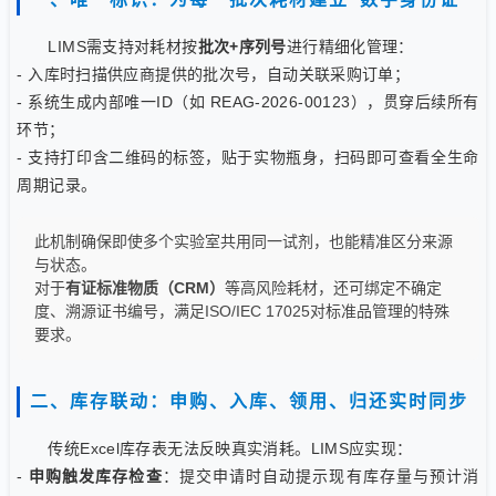
LIMS需支持对耗材按
批次+序列号
进行精细化管理：
- 入库时扫描供应商提供的批次号，自动关联采购订单；
- 系统生成内部唯一ID（如
REAG-2026-00123
），贯穿后续所有
环节；
- 支持打印含二维码的标签，贴于实物瓶身，扫码即可查看全生命
周期记录。
此机制确保即使多个实验室共用同一试剂，也能精准区分来源
与状态。
对于
有证标准物质（CRM）
等高风险耗材，还可绑定不确定
度、溯源证书编号，满足ISO/IEC 17025对标准品管理的特殊
要求。
二、库存联动：申购、入库、领用、归还实时同步
传统Excel库存表无法反映真实消耗。LIMS应实现：
-
申购触发库存检查
：提交申请时自动提示现有库存量与预计消