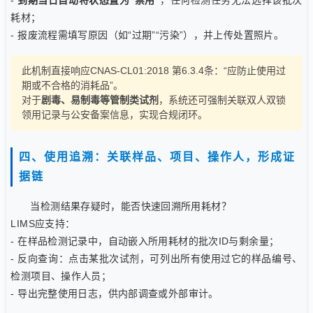
-
到期当日自动将状态置为“禁用”
，任何检测任务无法选择该批次
耗材；
- 报废流程需填写原因（如“过期”“污染”），并上传处置照片。
此机制直接响应CNAS-CL01:2018 第6.3.4条：“应防止使用过
期或不合格的消耗品”。
对于
剧毒、易制毒等管制类试剂
，系统还可强制关联双人双锁
领用记录与公安备案信息，实现合规闭环。
四、使用追溯：关联样品、项目、操作人，形成证
据链
当检测结果存疑时，能否快速回溯所用耗材？
LIMS应支持：
- 在样品检测记录中，自动嵌入所用耗材的批次ID与剩余量；
- 反向查询：点击某批次试剂，可列出所有使用过它的样品编号、
检测项目、操作人员；
- 导出完整使用日志，供内部调查或外部审计。