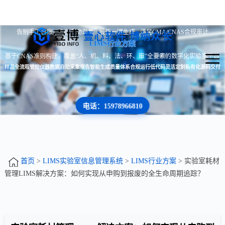
告别手工台账 · 数据自动采集 · 报告一键生成 · 满足CMA/CNAS合规审计
壹心软件 博纳众长
LIMS行业方案
基于CNAS准则构建，覆盖“人、机、料、法、环、审”全要素的数字化实验室平台
样品全流程管控
仪器数据自动采集
报告智能生成
质量体系合规运行
低代码灵活定制
私有化源码交付
电话：15978966810
首页
>
LIMS实验室信息管理系统
>
LIMS行业方案
> 实验室耗材
管理LIMS解决方案：如何实现从申购到报废的全生命周期追踪？