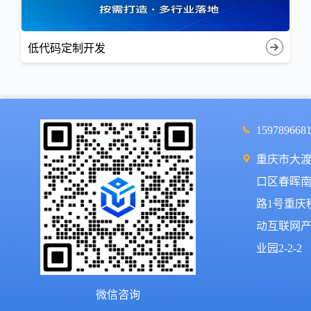
低代码定制开发
159789668
重庆市大
口区春晖
路1号重庆
动互联网
业园2-2-2
微信咨询