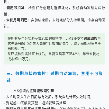
耗；
-
领用即扣减
：检测任务创建时选择耗材，系统自动冻结对应数
量；
-
未使用可归还
：实验结束后，未消耗部分支持退回，库存自动回
补。
在拥有多个分实验室或仓库的机构中，LIMS还支持
跨库调拨
与
优先级分配
（如“先入先出”“近效期优先”），避免局部积压与全
局短缺并存。
某环境检测实验室上线后，重复采购率下降42%，年节省耗材
成本超18万元。
三、效期与状态管控：过期自动冻结，禁用不可绕
过
LIMS必须内置
智能效期引擎
：
- 入库时录入生产日期与有效期，系统自动计算失效时间；
- 到期前30天触发预警，通知管理员处理；