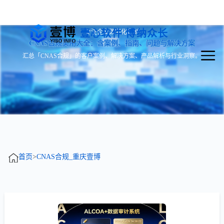
壹心软件 博纳众长
专注企业数字化定制
CNAS合规实用大全：含案例、指南、问题与解决方案
汇总「CNAS合规」的客户案例、解决方案、产品解析与行业洞察。
首页
>
CNAS合规_重庆壹博