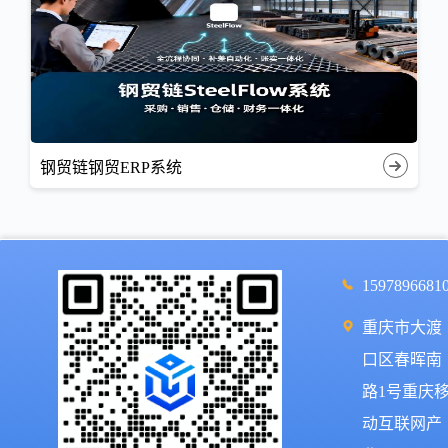
钢贸链钢贸ERP系统
1597896681
重庆市大渡
口区春晖南
路1号重庆
动互联网产