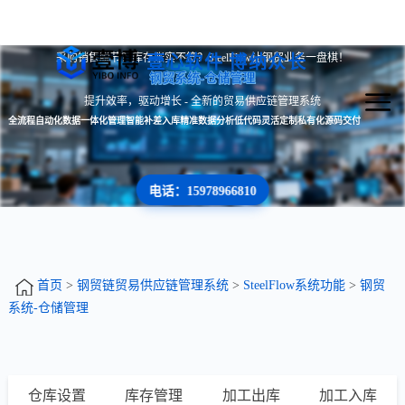
采购销售脱节？库存账实不符？SteelFlow让钢贸业务一盘棋！
壹心软件 博纳众长
钢贸系统-仓储管理
提升效率，驱动增长 - 全新的贸易供应链管理系统
全流程自动化
数据一体化管理
智能补差入库
精准数据分析
低代码灵活定制
私有化源码交付
电话：15978966810
首页
>
钢贸链贸易供应链管理系统
>
SteelFlow系统功能
>
钢贸
系统-仓储管理
仓库设置
库存管理
加工出库
加工入库