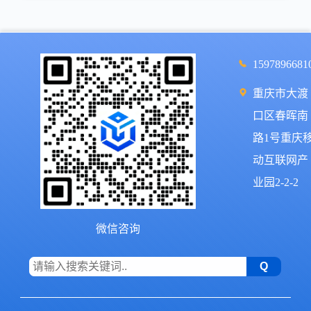
1597896681
重庆市大渡
口区春晖南
路1号重庆
动互联网产
业园2-2-2
微信咨询