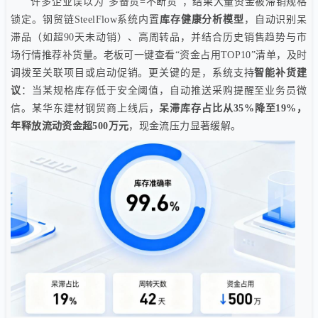
许多企业误以为“多备货=不断货”，结果大量资金被滞销规格
锁定。钢贸链SteelFlow系统内置
库存健康分析模型
，自动识别呆
滞品（如超90天未动销）、高周转品，并结合历史销售趋势与市
场行情推荐补货量。老板可一键查看“资金占用TOP10”清单，及时
调拨至关联项目或启动促销。更关键的是，系统支持
智能补货建
议
：当某规格库存低于安全阈值，自动推送采购提醒至业务员微
信。某华东建材钢贸商上线后，
呆滞库存占比从35%降至19%，
年释放流动资金超500万元
，现金流压力显著缓解。