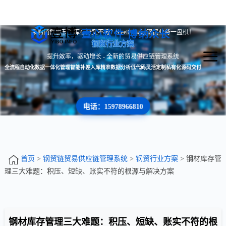
壹心软件 博纳众长
采购销售脱节？库存账实不符？SteelFlow让钢贸业务一盘棋！
钢贸行业方案
提升效率，驱动增长 - 全新的贸易供应链管理系统
全流程自动化
数据一体化管理
智能补差入库
精准数据分析
低代码灵活定制
私有化源码交付
电话：15978966810
首页
>
钢贸链贸易供应链管理系统
>
钢贸行业方案
> 钢材库存管
理三大难题：积压、短缺、账实不符的根源与解决方案
钢材库存管理三大难题：积压、短缺、账实不符的根