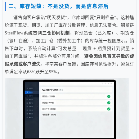
二、库存短缺：不是没货，而是信息滞后
销售向客户承诺“明天发货”，仓库却回复“只剩样品”。这种尴
尬源于现货、期货、加工厂库存分散管理，信息无法聚合。钢贸链
SteelFlow系统首创
三仓协同机制
，将现货仓（已入库）、期货仓
（钢厂在途）、加工厂仓（委外加工中）的库存统一视图展示。销
售下单时，系统自动计算“可发总量 = 现货 + 期货预计到货量 +
加工回库量”，并标注各部分可用时间。
避免因信息盲区导致的虚
假承诺或客户流失
。华南某客户反馈，因库存可见性提升，紧急订
单满足率从68%跃升至95%。