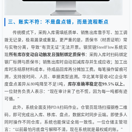
三、账实不符：不是盘点错，而是流程断点
传统模式下，采购入库需填纸质单、销售出库靠手写、加工调
拨无记录，极易漏录或重复。更严重的是，质保书（材质证明）常
与实物分离，导致“有货无证”无法开票。钢贸链SteelFlow系统实
现
所有库存变动自动触发且强制绑定质保书
：采购入库时扫码绑定
钢厂标牌与质保书；销售出库时自动扣减库存并生成应收；加工出
库时冻结原材料成本，待成品回库再分摊加工费。每笔操作留痕可
溯，支持按时间、人员、单据类型追溯。华北某年营收4亿企业年
度盘点差异从80吨降至不足1吨，
库存准确率稳定在99.5%以上
。
一位财务负责人表示：“现在审计来了也不慌，因为每一吨都有迹
可循。”
此外，系统全面支持PDA扫码作业。仓管员现场扫描钢卷二维
码，即可完成出入库、移库、盘点，数据实时同步云端。即使多人
同时操作不同仓库，系统也能保证全局一致性。一位仓储主管坦
言：“以前最怕月底盘亏解释不清，现在系统就是最权威的账。”