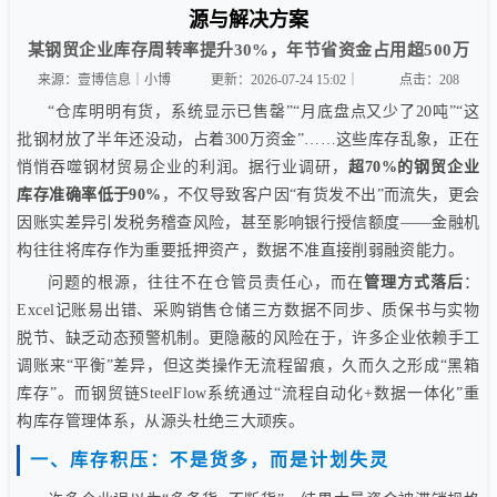
源与解决方案
某钢贸企业库存周转率提升30%，年节省资金占用超500万
来源：壹博信息｜小博
更新：2026-07-24 15:02｜
点击：
208
“仓库明明有货，系统显示已售罄”“月底盘点又少了20吨”“这
批钢材放了半年还没动，占着300万资金”……这些库存乱象，正在
悄悄吞噬钢材贸易企业的利润。据行业调研，
超70%的钢贸企业
库存准确率低于90%
，不仅导致客户因“有货发不出”而流失，更会
因账实差异引发税务稽查风险，甚至影响银行授信额度——金融机
构往往将库存作为重要抵押资产，数据不准直接削弱融资能力。
问题的根源，往往不在仓管员责任心，而在
管理方式落后
：
Excel记账易出错、采购销售仓储三方数据不同步、质保书与实物
脱节、缺乏动态预警机制。更隐蔽的风险在于，许多企业依赖手工
调账来“平衡”差异，但这类操作无流程留痕，久而久之形成“黑箱
库存”。而钢贸链SteelFlow系统通过“流程自动化+数据一体化”重
构库存管理体系，从源头杜绝三大顽疾。
一、库存积压：不是货多，而是计划失灵