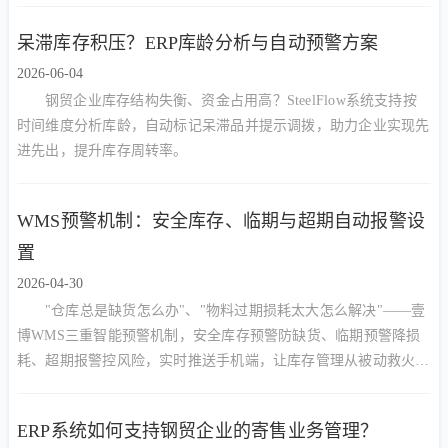
呆滞库存积压？ERP库龄分析与自动预警方案
2026-06-04
钢贸企业库存结构失衡、资金占用高？SteelFlow系统支持按
时间维度分析库龄，自动标记呆滞品并提示调拨，助力企业实现先
进先出，提升库存周转率。
WMS预警机制：安全库存、临期与超期自动报警设
置
2026-04-30
"仓库总是缺货怎么办"、"物料过期损耗太大怎么解决"——壹
博WMS三重智能预警机制，安全库存预警防缺货、临期预警降损
耗、超期报警控风险，实时推送手机端，让库存管理从被动救火转
向主动预防。
ERP系统如何支持钢贸企业的寄售业务管理？