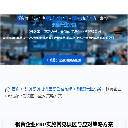
壹心软件 博纳众长
采购销售脱节？库存账实不符？SteelFlow让钢贸业务一盘棋！
钢贸行业方案
提升效率，驱动增长 - 全新的贸易供应链管理系统
全流程自动化
数据一体化管理
智能补差入库
精准数据分析
低代码灵活定制
私有化源码交付
电话：15978966810
首页
>
钢贸链贸易供应链管理系统
>
钢贸行业方案
> 钢贸企业
ERP实施常见误区与应对策略方案
钢贸企业ERP实施常见误区与应对策略方案