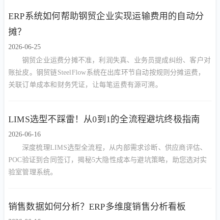
ERP系统如何帮助钢贸企业实现运输费用的自动分
摊？
2026-06-25
钢贸企业运费分摊不准，利润失真、业务员提成纠纷、客户对
账扯皮。钢贸链SteelFlow系统在出库环节自动按规则分摊运费，
关联订单成本和财务凭证，让每笔运费有源可溯。
LIMS选型不踩雷！从0到1的全流程避坑终极指南
2026-06-16
深度梳理LIMS选型全流程，从内部需求诊断、供应商评估、
POC验证到合同签订，揭秘5大隐性成本与避坑策略，助您选对实
验室管理系统。
销售数据如何分析？ERP多维度销售分析看板