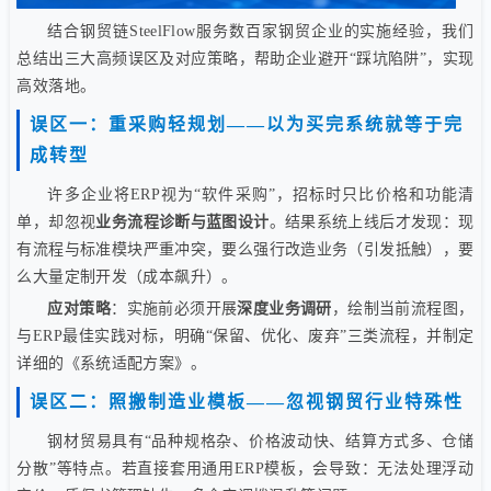
结合钢贸链SteelFlow服务数百家钢贸企业的实施经验，我们
总结出三大高频误区及对应策略，帮助企业避开“踩坑陷阱”，实现
高效落地。
误区一：重采购轻规划——以为买完系统就等于完
成转型
许多企业将ERP视为“软件采购”，招标时只比价格和功能清
单，却忽视
业务流程诊断与蓝图设计
。结果系统上线后才发现：现
有流程与标准模块严重冲突，要么强行改造业务（引发抵触），要
么大量定制开发（成本飙升）。
应对策略
：实施前必须开展
深度业务调研
，绘制当前流程图，
与ERP最佳实践对标，明确“保留、优化、废弃”三类流程，并制定
详细的《系统适配方案》。
误区二：照搬制造业模板——忽视钢贸行业特殊性
钢材贸易具有“品种规格杂、价格波动快、结算方式多、仓储
分散”等特点。若直接套用通用ERP模板，会导致：无法处理浮动