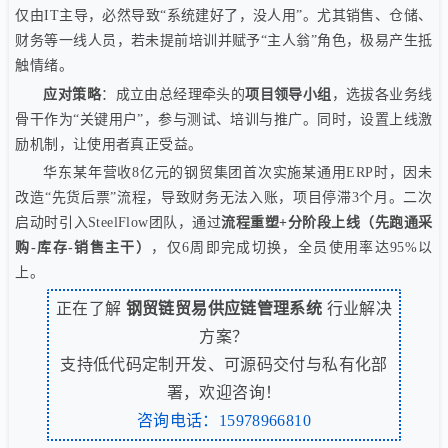
仅由IT主导，必然导致“系统建好了，没人用”。尤其销售、仓储、
财务等一线人员，若未提前培训并赋予“主人翁”角色，极易产生抵
触情绪。
应对策略
：成立由总经理牵头的
项目领导小组
，选拔各业务线
骨干作为“关键用户”，参与测试、培训与推广。同时，设置上线激
励机制，让使用者真正受益。
华东某年营收8亿元的钢贸集团首次实施某通用ERP时，因未
改造“先货后票”流程，导致财务无法入账，项目停滞3个月。二次
启动时引入SteelFlow团队，通过
流程重塑+分阶段上线（先跑通采
购-库存-销售主干）
，仅6周即完成切换，全员使用率达95%以
上。
正在了解
钢贸链贸易供应链管理系统
行业解决
方案？
支持低代码定制开发、可源码交付与私有化部
署，欢迎咨询！
咨询电话：15978966810