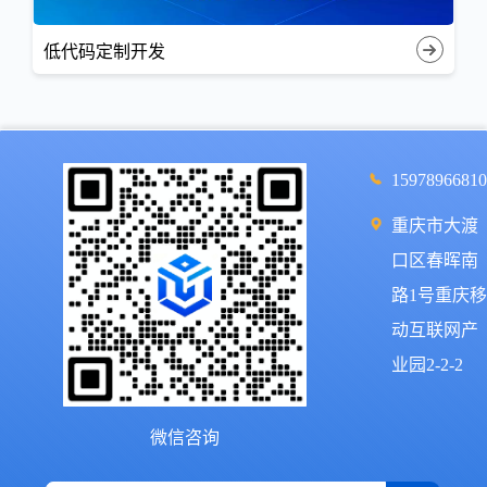
低代码定制开发
1597896681
重庆市大渡
口区春晖南
路1号重庆
动互联网产
业园2-2-2
微信咨询