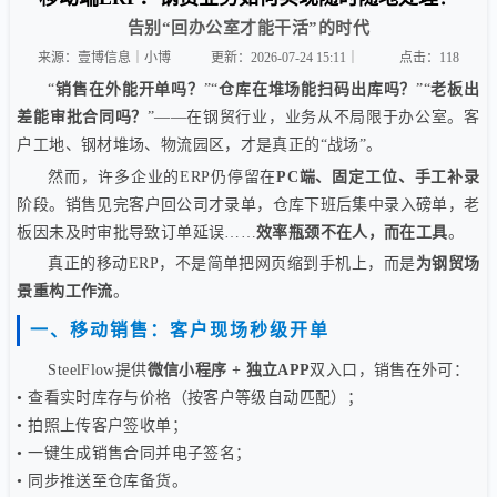
告别“回办公室才能干活”的时代
来源：壹博信息｜小博
更新：2026-07-24 15:11｜
点击：
118
“
销售在外能开单吗？
”“
仓库在堆场能扫码出库吗？
”“
老板出
差能审批合同吗？
”——在钢贸行业，业务从不局限于办公室。客
户工地、钢材堆场、物流园区，才是真正的“战场”。
然而，许多企业的ERP仍停留在
PC端、固定工位、手工补录
阶段。销售见完客户回公司才录单，仓库下班后集中录入磅单，老
板因未及时审批导致订单延误……
效率瓶颈不在人，而在工具
。
真正的移动ERP，不是简单把网页缩到手机上，而是
为钢贸场
景重构工作流
。
一、移动销售：客户现场秒级开单
SteelFlow提供
微信小程序 + 独立APP
双入口，销售在外可：
• 查看实时库存与价格（按客户等级自动匹配）；
• 拍照上传客户签收单；
• 一键生成销售合同并电子签名；
• 同步推送至仓库备货。