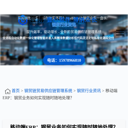
采购销售脱节？库存账实不符？SteelFlow让钢贸业务一盘棋！
壹心软件 博纳众长
钢贸行业资讯
提升效率，驱动增长 - 全新的贸易供应链管理系统
全流程自动化
数据一体化管理
智能补差入库
精准数据分析
低代码灵活定制
私有化源码交付
电话：15978966810
首页
>
钢贸链贸易供应链管理系统
>
钢贸行业资讯
> 移动端
ERP：钢贸业务如何实现随时随地处理？
移动端ERP：钢贸业务如何实现随时随地处理？