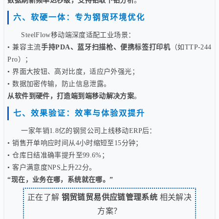
数据刷新频率达秒级，支持钻取下钻分析
。
六、软硬一体：专为钢贸环境优化
SteelFlow移动端深度适配工业场景：
• 兼容主流
手持PDA、蓝牙扫描枪、便携标签打印机
（如TTP-244
Pro）；
• 界面大按钮、高对比度，适应户外强光；
• 数据加密传输，防止信息泄露。
从软件到硬件，打造端到端移动解决方案
。
七、效果验证：效率与体验双提升
一家年销1.8亿的钢贸公司上线移动ERP后：
• 销售开单响应时间从4小时缩短至15分钟；
• 仓库日结准确率提升至99.6%；
• 客户满意度NPS上升22分。
“现在，业务在哪，系统就在哪。”
正在了解
钢贸链贸易供应链管理系统
相关解决
方案？