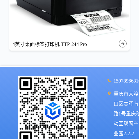
4英寸桌面标签打印机 TTP-244 Pro
1597896681
重庆市大渡
口区春晖南
路1号重庆
动互联网产
业园2-2-2