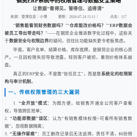
钢贸ERP系统中的权限管理与数据安全策略
让数据“看得见、管得住、追得清”
来源：壹博信息｜小博
更新：2026-07-24 15:11｜
点击：
117
“
销售能看到财务数据吗？
”“
仓库能改价格吗？
”“
ERP数据会
被员工导出带走吗？
”——在钢贸企业推进数字化过程中，这些关
于
数据安全与权限边界
的疑问，往往比功能缺失更令老板焦虑。
毕竟，客户名单、结算价格、库存底牌，是钢贸企业的核心资
产。一旦因权限失控导致泄露，轻则客户被挖，重则价格体系崩
盘。
真正的ERP安全，不是靠“信任员工”，而是靠
系统化的权限架
构与审计机制
。
一、传统权限管理的三大漏洞
1.
“全开放”模式
：为图方便，给销售开通全公司客户查看
权，导致跨区抢单；
2.
“功能即数据”误区
：认为“有销售模块权限=可看所有销售数
据”，忽视数据隔离；
3.
“无操作留痕”
：员工删改记录后无法追溯，责任不清，纠纷频