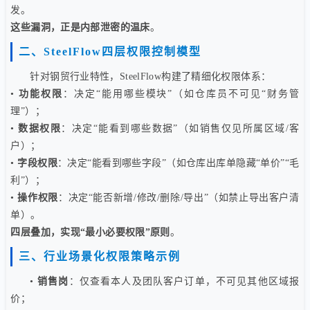
发。
这些漏洞，正是内部泄密的温床
。
二、SteelFlow四层权限控制模型
针对钢贸行业特性，SteelFlow构建了精细化权限体系：
•
功能权限
：决定“能用哪些模块”（如仓库员不可见“财务管
理”）；
•
数据权限
：决定“能看到哪些数据”（如销售仅见所属区域/客
户）；
•
字段权限
：决定“能看到哪些字段”（如仓库出库单隐藏“单价”“毛
利”）；
•
操作权限
：决定“能否新增/修改/删除/导出”（如禁止导出客户清
单）。
四层叠加，实现“最小必要权限”原则
。
三、行业场景化权限策略示例
•
销售岗
：仅查看本人及团队客户订单，不可见其他区域报
价；