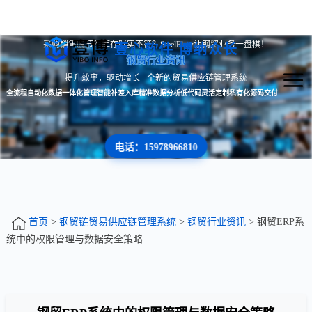
采购销售脱节？库存账实不符？SteelFlow让钢贸业务一盘棋！
壹心软件 博纳众长
钢贸行业资讯
提升效率，驱动增长 - 全新的贸易供应链管理系统
全流程自动化
数据一体化管理
智能补差入库
精准数据分析
低代码灵活定制
私有化源码交付
电话：15978966810
首页
>
钢贸链贸易供应链管理系统
>
钢贸行业资讯
> 钢贸ERP系
统中的权限管理与数据安全策略