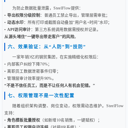
为防止数据批量泄露，SteelFlow提供：
•
导出权限分级控制
：普通员工禁止导出，管理层需审批；
•
动态水印
：所有打印或截图自动叠加“用户名+时间”水印；
•
API访问审计
：第三方系统调用数据需授权并记录。
从源头堵住“一键导出带走客户”的风险
。
六、效果验证：从“人防”到“技防”
一家年销3亿的钢贸集团，在实施精细化权限后：
• 内部客户纠纷下降70%；
• 离职员工数据泄密事件归零；
• 管理层审计效率提升90%。
“不是不信任员工，而是不让任何人有机会犯错。”
七、权限管理不是一次性配置
随着组织架构调整、岗位变动，权限需动态维护。SteelFlow
支持：
•
角色模板批量授权
（如新增10名销售，一键赋权）；
•
离职员工权限自动冻结
（对接HR系统）；