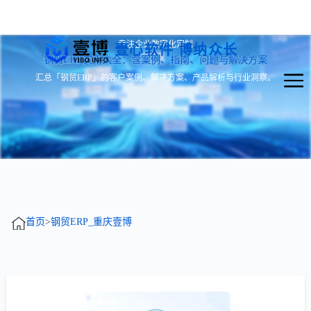
专注企业数字化定制
壹心软件 博纳众长
钢贸ERP实用大全：含案例、指南、问题与解决方案
汇总「钢贸ERP」的客户案例、解决方案、产品解析与行业洞察。
首页
>
钢贸ERP_重庆壹博