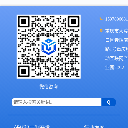
159789668
重庆市大
口区春晖
路1号重庆
动互联网
业园2-2-2
微信咨询