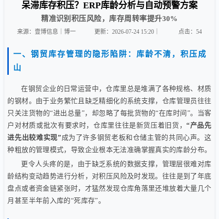
呆滞库存积压？ERP库龄分析与自动预警方案
精准识别积压风险，库存周转率提升30%
来源：壹博信息｜博一
更新：2026-07-24 15:20｜
点击：
54
一、钢贸库存管理的隐形陷阱：库龄不清，积压成
山
在钢贸企业的日常运营中，仓库里总是堆满了各种规格、材质
的钢材。由于业务繁忙且缺乏精细化的系统支撑，仓库管理员往往
只关注货物的“进出总量”，却忽略了每批货物的“在库时间”。当客
户对材质或批次有要求时，仓库里往往是新货压着旧货，
“产品先
进先出较难实现”
成为了许多钢贸老板和仓储主管的共同心声。这
种粗放的管理模式，导致企业根本无法准确掌握真实的库龄分布。
更令人头疼的是，由于缺乏系统的数据支撑，管理层很难对库
龄结构变动趋势进行分析，对积压风险及时发现。往往是到了年底
盘点或者资金链紧张时，才猛然发现仓库角落里还堆放着大量几个
月甚至半年前入库的“死库存”。