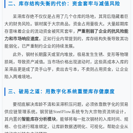
二、库存结构失衡的代价：资金套牢与减值风险
呆滞库存绝不仅仅是占用了几个仓库的场地，其背后隐藏着巨
大的财务风险。钢材属于大宗商品，资金占用量极大。大量超期库
存意味着企业的流动资金被死死套牢，
严重削弱了企业的抗风险能
力和市场响应速度
。正如行业内常提到的，库存结构失衡导致其功
能弱化，已严重制约企业的持续发展。
此外，钢材长期露天或室内堆放，极易发生生锈、变形等物理
损耗，导致资产减值。当市场价格出现波动时，这些高成本入库的
呆滞品更是成了烫手山芋，卖出去亏本，不卖则占用资金，让企业
陷入两难境地。
三、破局之道：用数字化系统重塑库存健康度
要彻底解决库龄不清和呆滞积压问题，必须依靠数字化的贸易
供应链管理系统。钢贸链SteelFlow系统专为大宗物资流转设计，
其内置的
智能库存分析模块
，能够将每一批次钢材的入库时间、规
格、仓位进行精准绑定，让库龄数据透明化、可视化，帮助企业从