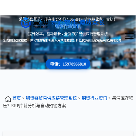
采购销售脱节？库存账实不符？SteelFlow让钢贸业务一盘棋！
壹心软件 博纳众长
钢贸行业资讯
提升效率，驱动增长 - 全新的贸易供应链管理系统
全流程自动化
数据一体化管理
智能补差入库
精准数据分析
低代码灵活定制
私有化源码交付
电话：15978966810
首页
>
钢贸链贸易供应链管理系统
>
钢贸行业资讯
> 呆滞库存积
压？ERP库龄分析与自动预警方案