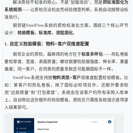
解决质检不标准的核心，不是"加强培训"，而是
把标准固化为
系统规则
——让质检员没机会凭经验随意判断，系统自动按预设标
准执行。
钢贸链SteelFlow系统的质检标准化方案，围绕三个核心环节
设计：
检验模板、标准库、流程固化
。
1. 自定义检验模板：物料+客户双维度配置
钢贸企业的质检，最麻烦的地方在于
标准多样化
——热轧卷板
要检厚度、宽度、表面质量；螺纹钢要检屈服强度、伸长率、重量
偏差；同一客户，合同里的质量条款还可能跟国标不一样。
SteelFlow系统支持按
物料类型+客户
双维度配置检验模板。比
如：某客户的热轧卷板，除了国标必检项目外，还额外要求检
测"边部质量"和"打包密度"，系统会在该客户的所有采购入库单
上，自动带出这份额外的检验模板，质检员只需按系统提示逐项录
入结果即可。