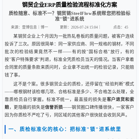
钢贸企业ERP质量检验流程标准化方案
质检随意、标准不一？钢贸链SteelFlow系统帮您把检验标
准"锁"进系统
来源：壹博信息｜博一
更新：2026-07-24 15:04｜
点击：
45
某钢贸企业上个月因为一批热轧卷板的质量问题，被客户连续
投诉了三次。原因很简单：同一家供应商、同一规格的钢材，不同
批次的检验结果竟然不一样——有的按"国标合格"放行，有的
按"客户特殊要求"判退，标准全凭质检员当天的情况。当客户拿着
合同里的质量条款来质问时，企业拿不出统一的检验记录，只能赔
钱了事。
这不是个案。很多钢贸企业的质检，还停留在"经验判断"模式
——哪根钢材该检哪几项、合格标准是多少、不合格怎么处理，全
靠质检员自行掌握。标准不统一，最直接的损失是
客户退货和索
赔
，更隐蔽的损失是
信誉折损
——钢贸圈口碑传播很快，一家客户
因为你质检不严吃了亏，同区域的其他客户很快就会收到风声。
一、质检标准化的核心：把标准"锁"进系统里