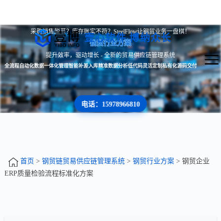
采购销售脱节？库存账实不符？SteelFlow让钢贸业务一盘棋！
壹心软件 博纳众长
钢贸行业方案
提升效率，驱动增长 - 全新的贸易供应链管理系统
全流程自动化
数据一体化管理
智能补差入库
精准数据分析
低代码灵活定制
私有化源码交付
电话：15978966810
首页
>
钢贸链贸易供应链管理系统
>
钢贸行业方案
> 钢贸企业
ERP质量检验流程标准化方案