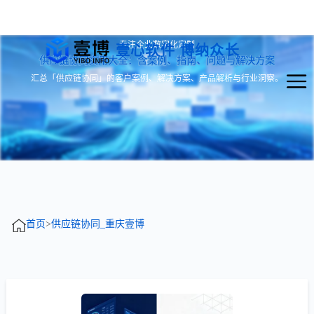
专注企业数字化定制
壹心软件 博纳众长
供应链协同实用大全：含案例、指南、问题与解决方案
汇总「供应链协同」的客户案例、解决方案、产品解析与行业洞察。
首页
>
供应链协同_重庆壹博