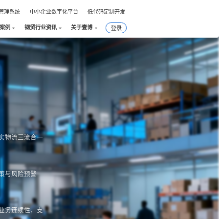
件管理系统
中小企业数字化平台
低代码定制开发
案例
钢贸行业资讯
关于壹博
登录
！
实物流三流合一
策与风险预警
业务连续性，支