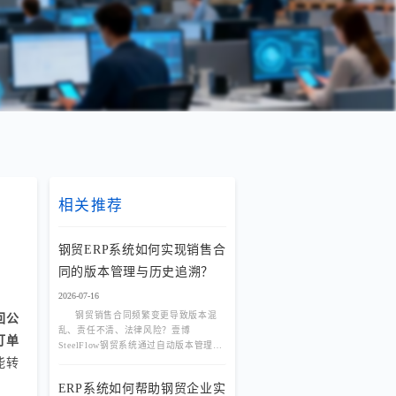
相关推荐
钢贸ERP系统如何实现销售合
同的版本管理与历史追溯？
2026-07-16
钢贸销售合同频繁变更导致版本混
回公
乱、责任不清、法律风险？壹博
订单
SteelFlow钢贸系统通过自动版本管理
+全链路追溯，让每次修改留痕、随时可
能转
查历史记录。
ERP系统如何帮助钢贸企业实