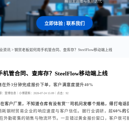
持自主运维与长期迭代
立即体验 | 联系我们
业资讯
> 钢贸老板如何用手机管合同、查库存？SteelFlow移动端上线
机管合同、查库存？SteelFlow移动端上线
售在外3分钟完成报价下单，客户满意度提升40%
源：壹博信息｜小博
更新：2026-07-24 15:09｜
点击：
92
售在客户厂里，不知道仓库有没有货
”“
司机问发哪个规格，得打电话
消耗钢材贸易企业的响应速度与客户信任。据行业调研，超
60%的
在外勤密集的销售与物流环节。一旦错过黄金报价窗口，客户很可