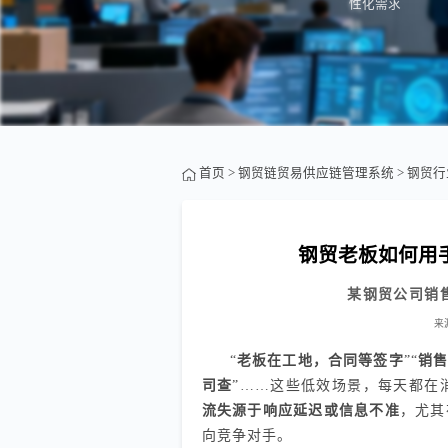
性化需求
首页
>
钢贸链贸易供应链管理系统
>
钢贸行
钢贸老板如何用手
某钢贸公司销
来
“
老板在工地，合同等签字
”“
销
司查
”……这些低效场景，每天都在
流失源于响应延迟或信息不准
，尤其
向竞争对手。