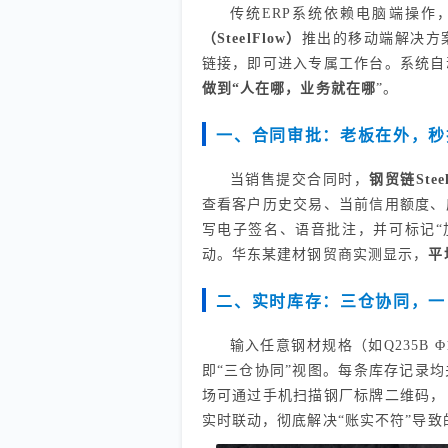
传统ERP系统依赖电脑端操作
（SteelFlow）
推出的移动端解决方
链接，即可进入专属工作台。系统自
做到“人在哪，业务就在哪
”。
一、合同审批：老板在外，秒
当销售提交合同时，
钢贸链Stee
查看客户历史交易、当前信用额度、
写电子签名、语音批注，并可标记“
动。华东某建材钢贸商实测显示，
平
二、实时库存：三仓协同，一
输入任意钢材规格（如Q235B 
即“三仓协同”视图。每条库存记录
场可通过手机扫描钢厂标牌二维码，
实时联动，彻底解决“账实不符”导致