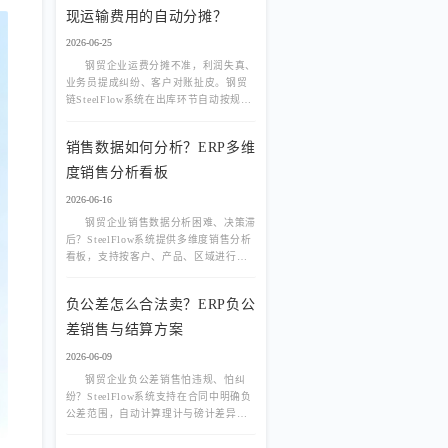
现运输费用的自动分摊？
2026-06-25
钢贸企业运费分摊不准，利润失真、
业务员提成纠纷、客户对账扯皮。钢贸
链SteelFlow系统在出库环节自动按规则
分摊运费，关联订单成本和财务凭证，
让每笔运费有源可溯。
销售数据如何分析？ERP多维
度销售分析看板
2026-06-16
钢贸企业销售数据分析困难、决策滞
后？SteelFlow系统提供多维度销售分析
看板，支持按客户、产品、区域进行可
视化分析，助力企业精准决策。
负公差怎么合法卖？ERP负公
差销售与结算方案
2026-06-09
钢贸企业负公差销售怕违规、怕纠
纷？SteelFlow系统支持在合同中明确负
公差范围，自动计算理计与磅计差异，
实现合规销售与精准结算。