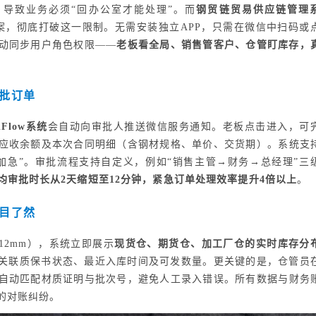
，导致业务必须“回办公室才能处理”。而
钢贸链贸易供应链管理
案，彻底打破这一限制。无需安装独立APP，只需在微信中扫码或
动同步用户角色权限——
老板看全局、销售管客户、仓管盯库存，
批订单
lFlow系统
会自动向审批人推送微信服务通知。老板点击进入，可
应收余额及本次合同明细（含钢材规格、单价、交货期）。系统支
加急”。审批流程支持自定义，例如“销售主管→财务→总经理”三
均审批时长从2天缩短至12分钟，紧急订单处理效率提升4倍以上
。
目了然
Φ12mm），系统立即展示
现货仓、期货仓、加工厂仓的实时库存分
均关联质保书状态、最近入库时间及可发数量。更关键的是，仓管员
自动匹配材质证明与批次号，避免人工录入错误。所有数据与财务
的对账纠纷。