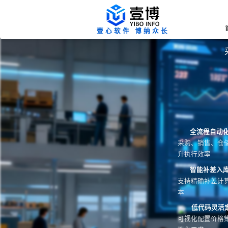
壹心软件 博纳众长
全流程自动
采购、销售、仓
升执行效率
智能补差入
支持精确补差计
本
低代码灵活
可视化配置价格