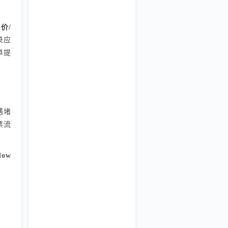
价/
录应
单提
遇堵
票流
low