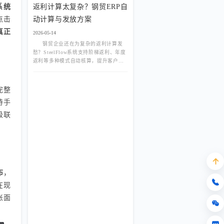
返利计算太复杂？钢贸ERP自
系统
动计算与发放方案
点击
真正
2026-05-14
钢贸企业还在为复杂的返利计算发
愁？SteelFlow系统支持阶梯返利、年度
返利等多种模式自动核算，提升客户满
意度，杜绝计算错误引发的纠纷。
完整
持手
级联
布
，
在现
账面