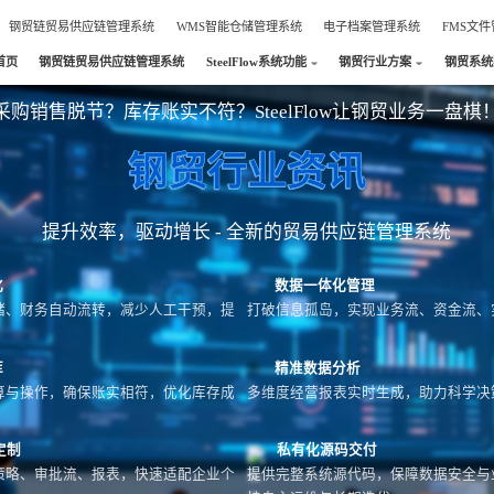
钢贸链贸易供应链管理系统
WMS智能仓储管理系统
电子档案管理系统
FMS文
首页
钢贸链贸易供应链管理系统
SteelFlow系统功能
钢贸行业方案
钢贸系统
采购销售脱节？库存账实不符？SteelFlow让钢贸业务一盘棋
钢贸行业资讯
提升效率，驱动增长 - 全新的贸易供应链管理系统
化
数据一体化管理
储、财务自动流转，减少人工干预，提
打破信息孤岛，实现业务流、资金流、
库
精准数据分析
算与操作，确保账实相符，优化库存成
多维度经营报表实时生成，助力科学决
定制
私有化源码交付
策略、审批流、报表，快速适配企业个
提供完整系统源代码，保障数据安全与