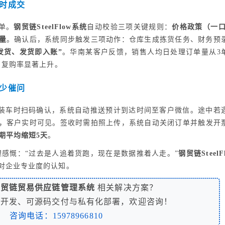
时成交
单。
钢贸链SteelFlow系统
自动校验三项关键规则：
价格政策（一口
量
。确认后，系统同步触发三项动作：仓库生成拣货任务、财务预
发货、发货即入账”
。华南某客户反馈，销售人均日处理订单量从3
户复购率显著上升。
少催问
装车时扫码确认，系统自动推送预计到达时间至客户微信。途中若
，客户实时可见。签收时需拍照上传，系统自动关闭订单并触发开
期平均缩短5天
。
理感慨：“过去是人追着货跑，现在是数据推着人走。”
钢贸链SteelF
对企业专业度的认知。
钢贸链贸易供应链管理系统
相关解决方案？
制开发、可源码交付与私有化部署，欢迎咨询！
咨询电话：15978966810