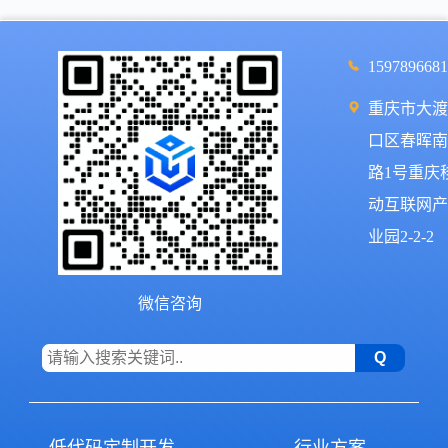
159789668
重庆市大
口区春晖
路1号重庆
动互联网
业园2-2-2
微信咨询