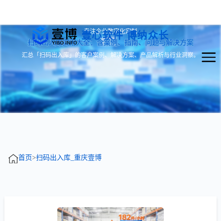
专注企业数字化定制
壹心软件 博纳众长
扫码出入库实用大全：含案例、指南、问题与解决方案
汇总「扫码出入库」的客户案例、解决方案、产品解析与行业洞察。
首页
>
扫码出入库_重庆壹博