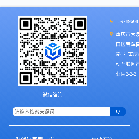
159789668
重庆市大
口区春晖
路1号重庆
动互联网
业园2-2-2
微信咨询