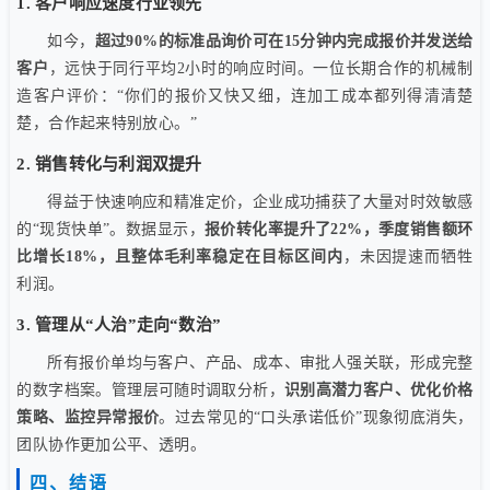
1. 客户响应速度行业领先
如今，
超过90%的标准品询价可在15分钟内完成报价并发送给
客户
，远快于同行平均2小时的响应时间。一位长期合作的机械制
造客户评价：“你们的报价又快又细，连加工成本都列得清清楚
楚，合作起来特别放心。”
2. 销售转化与利润双提升
得益于快速响应和精准定价，企业成功捕获了大量对时效敏感
的“现货快单”。数据显示，
报价转化率提升了22%，季度销售额环
比增长18%，且整体毛利率稳定在目标区间内
，未因提速而牺牲
利润。
3. 管理从“人治”走向“数治”
所有报价单均与客户、产品、成本、审批人强关联，形成完整
的数字档案。管理层可随时调取分析，
识别高潜力客户、优化价格
策略、监控异常报价
。过去常见的“口头承诺低价”现象彻底消失，
团队协作更加公平、透明。
四、结语