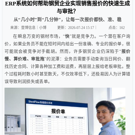
ERP系统如何帮助钢贸企业实现销售报价的快速生成
与审批？
从“几小时”到“几分钟”，让每一次报价都快、准、稳
来源：壹博信息｜小博
更新：2026-07-24 15:17｜
点击：
162
在瞬息万变的钢材市场，“
快
”就是竞争力。一个潜在客户询
价，如果业务员不能在短时间内给出一份准确、专业的报价单，很
可能就会被竞争对手截胡。然而，许多钢贸企业仍深陷于“
报价
慢、算价难、审批拖
”的泥潭：业务员需要手动查询当日网价、翻
找历史合同、计算各种加工费和运费，再层层上报给老板审批。整
个过程耗时数小时甚至数天，不仅效率低下，还极易因人为计算错
误导致利润损失或丢单。