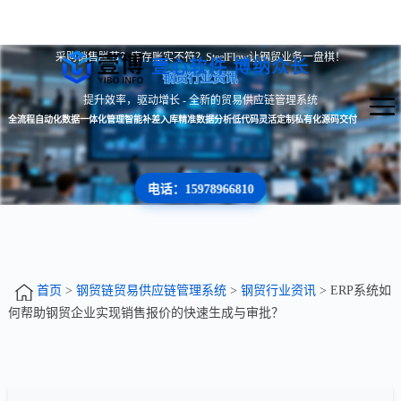
采购销售脱节？库存账实不符？SteelFlow让钢贸业务一盘棋！
壹心软件 博纳众长
钢贸行业资讯
提升效率，驱动增长 - 全新的贸易供应链管理系统
全流程自动化
数据一体化管理
智能补差入库
精准数据分析
低代码灵活定制
私有化源码交付
电话：15978966810
首页
>
钢贸链贸易供应链管理系统
>
钢贸行业资讯
> ERP系统如
何帮助钢贸企业实现销售报价的快速生成与审批？