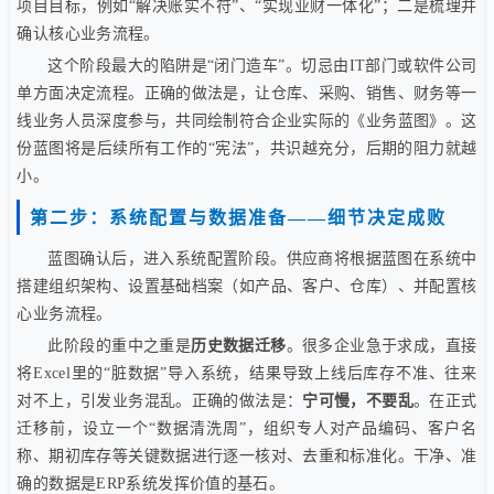
项目目标，例如“解决账实不符”、“实现业财一体化”；二是梳理并
确认核心业务流程。
这个阶段最大的陷阱是“闭门造车”。切忌由IT部门或软件公司
单方面决定流程。正确的做法是，让仓库、采购、销售、财务等一
线业务人员深度参与，共同绘制符合企业实际的《业务蓝图》。这
份蓝图将是后续所有工作的“宪法”，共识越充分，后期的阻力就越
小。
第二步：系统配置与数据准备——细节决定成败
蓝图确认后，进入系统配置阶段。供应商将根据蓝图在系统中
搭建组织架构、设置基础档案（如产品、客户、仓库）、并配置核
心业务流程。
此阶段的重中之重是
历史数据迁移
。很多企业急于求成，直接
将Excel里的“脏数据”导入系统，结果导致上线后库存不准、往来
对不上，引发业务混乱。正确的做法是：
宁可慢，不要乱
。在正式
迁移前，设立一个“数据清洗周”，组织专人对产品编码、客户名
称、期初库存等关键数据进行逐一核对、去重和标准化。干净、准
确的数据是ERP系统发挥价值的基石。