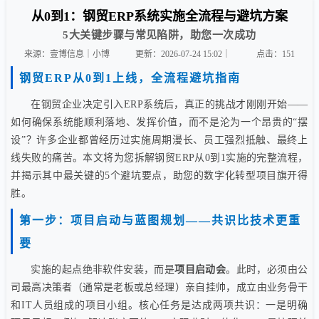
从0到1：钢贸ERP系统实施全流程与避坑方案
5大关键步骤与常见陷阱，助您一次成功
来源：壹博信息｜小博
更新：2026-07-24 15:02｜
点击：
151
钢贸ERP从0到1上线，全流程避坑指南
在钢贸企业决定引入ERP系统后，真正的挑战才刚刚开始——
如何确保系统能顺利落地、发挥价值，而不是沦为一个昂贵的“摆
设”？许多企业都曾经历过实施周期漫长、员工强烈抵触、最终上
线失败的痛苦。本文将为您拆解钢贸ERP从0到1实施的完整流程，
并揭示其中最关键的5个避坑要点，助您的数字化转型项目旗开得
胜。
第一步：项目启动与蓝图规划——共识比技术更重
要
实施的起点绝非软件安装，而是
项目启动会
。此时，必须由公
司最高决策者（通常是老板或总经理）亲自挂帅，成立由业务骨干
和IT人员组成的项目小组。核心任务是达成两项共识：一是明确