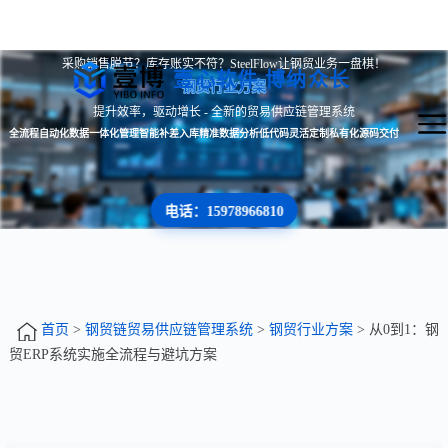
采购销售脱节？库存账实不符？SteelFlow让钢贸业务一盘棋！
壹心软件 博纳众长
钢贸行业方案
提升效率，驱动增长 - 全新的贸易供应链管理系统
全流程自动化
数据一体化管理
智能补差入库
精准数据分析
低代码灵活定制
私有化源码交付
电话：15978966810
首页
>
钢贸链贸易供应链管理系统
>
钢贸行业方案
> 从0到1：钢
贸ERP系统实施全流程与避坑方案