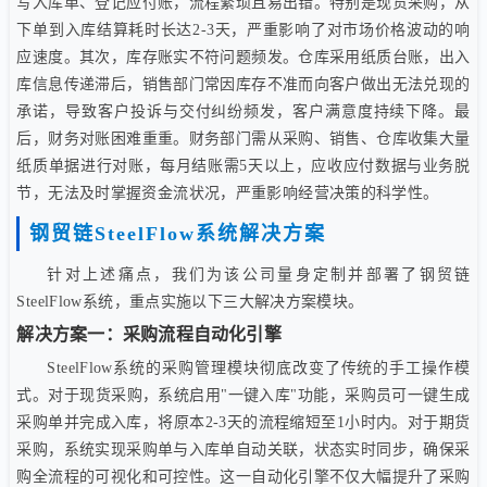
写入库单、登记应付账，流程繁琐且易出错。特别是现货采购，从
下单到入库结算耗时长达2-3天，严重影响了对市场价格波动的响
应速度。其次，库存账实不符问题频发。仓库采用纸质台账，出入
库信息传递滞后，销售部门常因库存不准而向客户做出无法兑现的
承诺，导致客户投诉与交付纠纷频发，客户满意度持续下降。最
后，财务对账困难重重。财务部门需从采购、销售、仓库收集大量
纸质单据进行对账，每月结账需5天以上，应收应付数据与业务脱
节，无法及时掌握资金流状况，严重影响经营决策的科学性。
钢贸链SteelFlow系统解决方案
针对上述痛点，我们为该公司量身定制并部署了钢贸链
SteelFlow系统，重点实施以下三大解决方案模块。
解决方案一：采购流程自动化引擎
SteelFlow系统的采购管理模块彻底改变了传统的手工操作模
式。对于现货采购，系统启用"一键入库"功能，采购员可一键生成
采购单并完成入库，将原本2-3天的流程缩短至1小时内。对于期货
采购，系统实现采购单与入库单自动关联，状态实时同步，确保采
购全流程的可视化和可控性。这一自动化引擎不仅大幅提升了采购