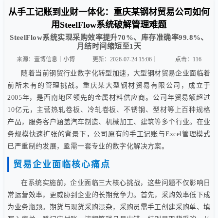
从手工记账到业财一体化：重庆某钢材贸易公司如何
用SteelFlow系统破解管理难题
SteelFlow系统实现采购效率提升70%、库存准确率99.8%、
月结时间缩短至1天
来源：壹博信息｜小博
更新：2026-07-24 15:06｜
点击：
116
随着当前钢贸行业数字化转型加速，大型钢材贸易企业面临着
前所未有的管理挑战。重庆某大型钢材贸易有限公司，成立于
2005年，是西南地区领先的金属材料供应商。公司年贸易额超过
10亿元，主营热轧卷板、冷轧卷板、不锈钢、型材等上百种规格
产品，服务客户涵盖汽车制造、机械加工、建筑等多个行业。在业
务规模快速扩张的背景下，公司原有的手工记账与Excel管理模式
已严重制约发展，亟需一套专业的数字化解决方案。
贸易企业面临核心痛点
在系统实施前，企业面临三大核心挑战，这些问题不仅影响日
常运营效率，更威胁到企业的长期竞争力。首先，采购效率低下成
为业务瓶颈。期货与现货采购混杂，采购员需手工创建采购单、填