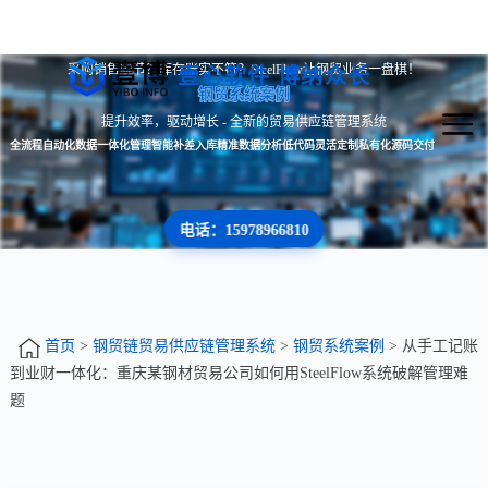
采购销售脱节？库存账实不符？SteelFlow让钢贸业务一盘棋！
壹心软件 博纳众长
钢贸系统案例
提升效率，驱动增长 - 全新的贸易供应链管理系统
全流程自动化
数据一体化管理
智能补差入库
精准数据分析
低代码灵活定制
私有化源码交付
电话：15978966810
首页
>
钢贸链贸易供应链管理系统
>
钢贸系统案例
> 从手工记账
到业财一体化：重庆某钢材贸易公司如何用SteelFlow系统破解管理难
题