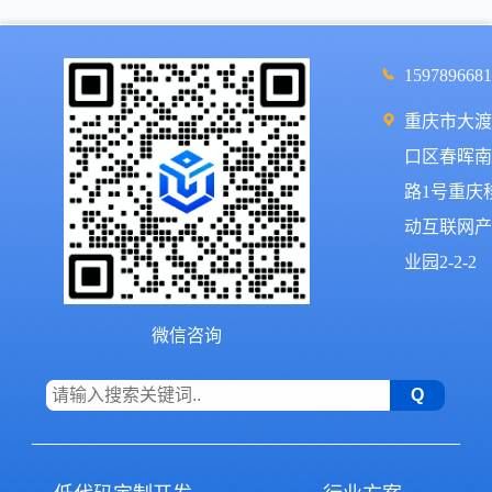
159789668
重庆市大
口区春晖
路1号重庆
动互联网
业园2-2-2
微信咨询