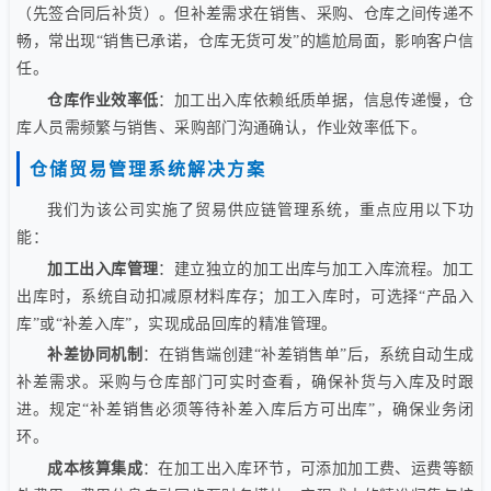
（先签合同后补货）。但补差需求在销售、采购、仓库之间传递不
畅，常出现“销售已承诺，仓库无货可发”的尴尬局面，影响客户信
任。
仓库作业效率低
：加工出入库依赖纸质单据，信息传递慢，仓
库人员需频繁与销售、采购部门沟通确认，作业效率低下。
仓储贸易管理系统解决方案
我们为该公司实施了贸易供应链管理系统，重点应用以下功
能：
加工出入库管理
：建立独立的加工出库与加工入库流程。加工
出库时，系统自动扣减原材料库存；加工入库时，可选择“产品入
库”或“补差入库”，实现成品回库的精准管理。
补差协同机制
：在销售端创建“补差销售单”后，系统自动生成
补差需求。采购与仓库部门可实时查看，确保补货与入库及时跟
进。规定“补差销售必须等待补差入库后方可出库”，确保业务闭
环。
成本核算集成
：在加工出入库环节，可添加加工费、运费等额