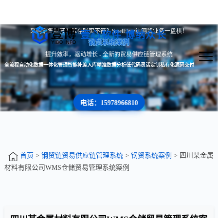
采购销售脱节？库存账实不符？SteelFlow让钢贸业务一盘棋！
壹心软件 博纳众长
钢贸系统案例
提升效率，驱动增长 - 全新的贸易供应链管理系统
全流程自动化
数据一体化管理
智能补差入库
精准数据分析
低代码灵活定制
私有化源码交付
电话：15978966810
首页
>
钢贸链贸易供应链管理系统
>
钢贸系统案例
> 四川某金属
材料有限公司WMS仓储贸易管理系统案例