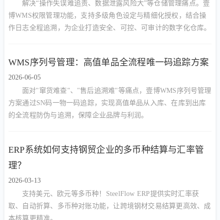
解决“操作失误难追责、数据泄露风险大”等仓储管理痛点。壹
博WMS权限管理功能，支持多级角色设定与精细化授权，结合操
作日志全程追溯，为企业打造安全、可控、可审计的数字化仓库。
WMS序列号管理：高值单品全流程唯一码追踪方案
2026-06-05
面对"窜货难查"、"售后追溯难"等痛点，壹博WMS序列号管理
方案通过SN码一物一码追踪，实现高值单品从入库、在库到出库
的全流程防伪与追溯，保障企业品牌与利润。
ERP系统如何支持钢贸企业的多币种结算与汇率管
理？
2026-03-13
支持美元、欧元等多币种！SteelFlow ERP提供实时汇率获
取、自动折算、多币种对账功能，让跨境钢材交易结算更高效、成
本核算更精准。