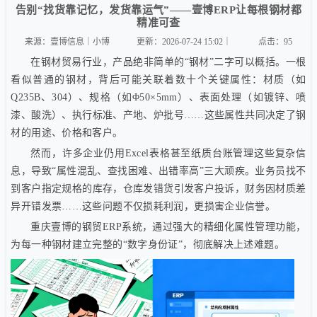
告别“找货靠记忆，发货靠运气”——壹博ERP让每根钢材都
精准可查
来源：壹博信息｜小博
更新：2026-07-24 15:02｜
点击：
95
在钢材贸易行业，产品绝非简单的“钢材”二字可以概括。一根
看似普通的钢材，背后可能关联着数十个关键属性：材质（如
Q235B、304）、规格（如Φ50×5mm）、表面处理（如镀锌、喷
漆、酸洗）、执行标准、产地、炉批号……这些属性共同决定了钢
材的用途、价格和客户。
然而，许多企业仍用Excel表格甚至纸质台账管理这些复杂信
息，导致“属性混乱、查找困难、出错率高”三大顽疾。业务员找不
到客户指定规格的库存，仓库发错货引发客户投诉，财务因材质差
异开错发票……这些问题不仅损耗利润，更损害企业信誉。
重庆壹博的钢贸ERP系统，通过强大的精细化属性管理功能，
为每一种钢材建立完整的“数字身份证”，彻底解决上述难题。