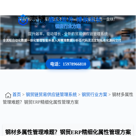
壹心软件 博纳众长
采购销售脱节？库存账实不符？SteelFlow让钢贸业务一盘棋！
钢贸行业方案
提升效率，驱动增长 - 全新的贸易供应链管理系统
全流程自动化
数据一体化管理
智能补差入库
精准数据分析
低代码灵活定制
私有化源码交付
电话：15978966810
首页
>
钢贸链贸易供应链管理系统
>
钢贸行业方案
> 钢材多属性
管理难题？钢贸ERP精细化属性管理方案
钢材多属性管理难题？钢贸ERP精细化属性管理方案