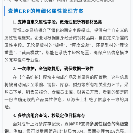
壹博ERP的精细化属性管理方案
1. 支持自定义属性字段，灵活适配所有钢材品类
壹博ERP系统摒弃了僵化的固定字段模式，提供完全自定义的
属性管理框架。企业可根据自身经营的钢材品类，自由定义所需的
属性字段。无论是板材的“板幅”、“厚度公差”，还是型材的“理论
重量”、“截面模数”，都能在系统中轻松配置，确保产品信息描述
的完整性与专业性。
2. 一次维护，全链路复用，确保数据一致性
在【产品维护】模块中完成产品及其属性的配置后，这些信息
将被自动同步至采购、销售、库存、财务等所有相关业务环节。采
购员下单、销售员报价、仓库员出库、财务员开票，看到的都是同
一份准确无误的产品属性信息，从源头上杜绝了信息不一致的风
险。
3. 多维度组合查询，秒级定位目标库存
面对成千上万条库存记录，壹博ERP支持
多属性组合的高级查
询
。例如，您可以瞬间筛选出“材质为304、表面处理为BA光亮、