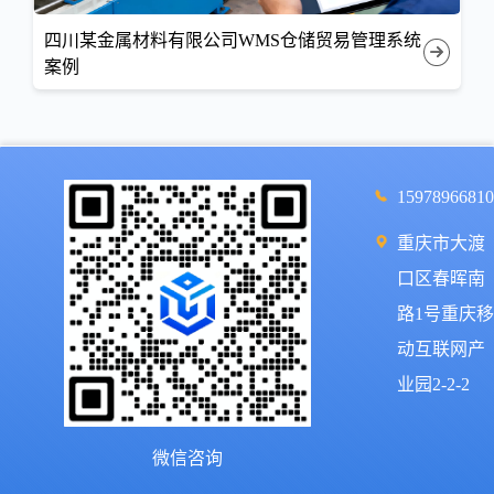
四川某金属材料有限公司WMS仓储贸易管理系统
案例
1597896681
重庆市大渡
口区春晖南
路1号重庆
动互联网产
业园2-2-2
微信咨询