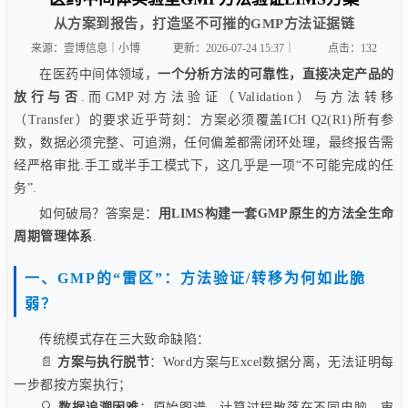
从方案到报告，打造坚不可摧的GMP方法证据链
来源：壹博信息｜小博
更新：2026-07-24 15:37｜
点击：
132
在医药中间体领域，
一个分析方法的可靠性，直接决定产品的
放行与否
.而GMP对方法验证（Validation）与方法转移
（Transfer）的要求近乎苛刻：方案必须覆盖ICH Q2(R1)所有参
数，数据必须完整、可追溯，任何偏差都需闭环处理，最终报告需
经严格审批.手工或半手工模式下，这几乎是一项“不可能完成的任
务”.
如何破局？答案是：
用LIMS构建一套GMP原生的方法全生命
周期管理体系
.
一、GMP的“雷区”：方法验证/转移为何如此脆
弱？
传统模式存在三大致命缺陷：
📄
方案与执行脱节
：Word方案与Excel数据分离，无法证明每
一步都按方案执行；
🔍
数据追溯困难
：原始图谱、计算过程散落在不同电脑，审