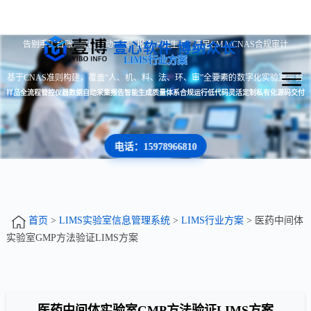
告别手工台账 · 数据自动采集 · 报告一键生成 · 满足CMA/CNAS合规审计
壹心软件 博纳众长
LIMS行业方案
基于CNAS准则构建，覆盖“人、机、料、法、环、审”全要素的数字化实验室平台
样品全流程管控
仪器数据自动采集
报告智能生成
质量体系合规运行
低代码灵活定制
私有化源码交付
电话：15978966810
首页
>
LIMS实验室信息管理系统
>
LIMS行业方案
> 医药中间体
实验室GMP方法验证LIMS方案
医药中间体实验室GMP方法验证LIMS方案