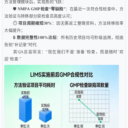
方法管理模块后，实现质的飞跃：
🛡️
NMPA GMP检查“零缺陷”
：在最近一次符合性检查中，方
法验证与转移部分获检查员高度认可；
⏱️
项目周期缩短30%
：因无需返工整理资料，方法转移效率
大幅提升；
🔒
数据完整性100%达标
：所有历史项目均可秒级追溯，彻底
告别“补记录”时代.
其QA总监坦言：“现在我们不是‘准备’检查，而是随时‘欢
迎’检查.”