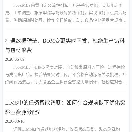
FoodMES内置自定义流程引擎与电子签名功能，支持配方变
更、工单调整、报废申请等场景的多级审批。实现审批节点灵活配
置、移动端随时处理、操作全程留痕，助力食品企业满足合规审计
要求，大幅缩短流转等待时间。
打通数据壁垒，BOM变更实时下发，杜绝生产错料
与包材浪费
2026-06-09
FoodMES与LIMS深度对接，自动触发原料入厂检、过程抽检
与成品出厂检。检验结果实时回传，不合格自动冻结关联批次，杜
绝问题品流出，助力食品企业构建全链路质量闭环，轻松应对合规
审计。
LIMS中的任务智能调度：如何在合规前提下优化实
验室资源分配？
2026-03-18
详解LIMS如何通过能力矩阵、仪器状态联动、动态负载均