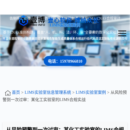
告别手工台账 · 数据自动采集 · 报告一键生成 · 满足CMA/CNAS合规审计
壹心软件 博纳众长
LIMS实验室案例
基于CNAS准则构建，覆盖“人、机、料、法、环、审”全要素的数字化实验室平台
样品全流程管控
仪器数据自动采集
报告智能生成
质量体系合规运行
低代码灵活定制
私有化源码交付
电话：15978966810
首页
>
LIMS实验室信息管理系统
>
LIMS实验室案例
> 从风险预
警到一次过审：某化工实验室的LIMS合规实战