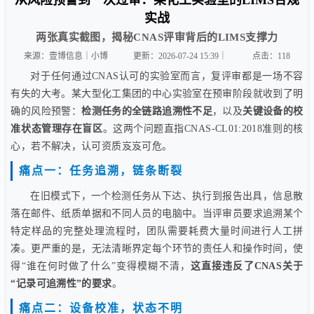
从风险预警到一次过审：某化工实验室的LIMS合规
实战
两张真实截图，揭秘CNAS评审背后的LIMS支撑力
来源：壹博信息｜小博
更新：2026-07-24 15:39｜
点击：
118
对于任何通过CNAS认可的实验室而言，复评审都是一场不容
有失的大考。某大型化工集团的中心实验室在预审阶段就收到了明
确的风险预警：
检测任务的全链路追溯性不足
，以及
关键设备的校
准状态管理存在盲区
。这两个问题直指CNAS-CL01:2018准则的核
心，若不解决，认可资质岌岌可危。
痛点一：任务追溯，链条断裂
在旧模式下，一个检测任务从下达、执行到报告出具，信息散
落在邮件、纸质单据和不同人员的电脑中。当评审员要求追溯某个
特定样品的完整处理流程时，团队需要耗费大量时间进行人工拼
凑。更严重的是，无法清晰界定每个环节的责任人和操作时间，使
得“谁在何时做了什么”变得模糊不清，
这直接违反了CNAS关于
“记录可追溯性”的要求
。
痛点二：设备校准，状态不明