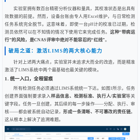
实验室拥有数百台精密分析仪器和量具，其校准状态是出具有
效数据的前提。然而，设备台账由专人用Excel维护，与日常检测
任务系统完全脱节。这意味着，即使一台pH计的校准已过期，检
测员依然可以在不知情的情况下使用它来完成任务。
这种“带病运
行”的风险，是CNAS评审中绝对不能容忍的“红线”
。
破局之道：激活LIMS的两大核心能力
针对上述两大痛点，实验室并未追求大而全的改造，而是精准
激活了LIMS系统中两个最基础也最关键的模块。
1. 统一入口，全程留痕
所有检测任务必须通过LIMS系统统一下达。如图1所示，任务
创建界面强制要求录入
样品信息、检测标准、执行人/实验室
等关
键字段。任务一旦创建，其后续的每一步操作——分配、执行、审
核——都会被系统自动记录，
形成一条清晰、不可篡改的责任链
。
这从根本上解决了追溯难题。