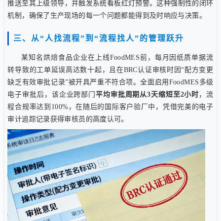
推送至其上级领导，并触发系统看板红灯预警。这种强制性的闭环
机制，确保了生产现场的每一个问题都能得到及时响应与决策。
三、从“人找流程”到“流程找人”的管理跃升
某知名烘焙食品企业在上线FoodMES前，每月因纸质单据流
转导致的工单延误高达数十起，且在BRC认证审核时因“配方变更
缺乏有效审批记录”被开具严重不符合项。全面启用FoodMES多级
电子审批后，该企业跨部门
平均审批周期从3天缩短至2小时
，流
程合规率达到100%，在随后的国际客户验厂中，凭借完美的电子
审计追踪记录获得审核员的高度认可。