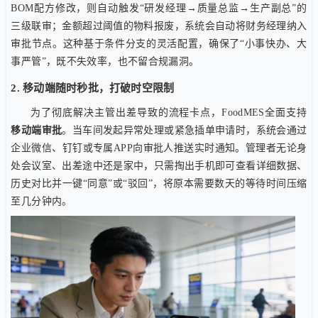
BOM配方修改，则自动触发“研发经理→质量总监→生产副总”的
三级联审；金额超过阈值的物料报废，系统会自动将财务经理纳入
审批节点。这种基于条件分支的灵活配置，确保了“小事快办、大
事严管”，既不失效率，也不留合规漏洞。
2. 移动端随时秒批，打破时空限制
为了彻底解决主管出差导致的流程卡点，FoodMES全面支持
移动端审批
。当车间发起异常处理或紧急插单申请时，系统会通过
企业微信、钉钉或专属APP向审批人推送实时通知。管理者无论身
处会议室、出差途中还是家中，只需掏出手机即可查看详细数据、
历史对比并一键“同意”或“驳回”，将原本需要数天的等待时间压缩
至几分钟内。