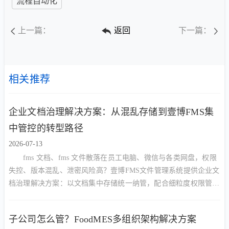
流程自动化
上一篇：
返回
下一篇：
相关推荐
企业文档治理解决方案：从混乱存储到壹博FMS集
中管控的转型路径
2026-07-13
fms 文档、fms 文件散落在员工电脑、微信与各类网盘，权限
失控、版本混乱、泄密风险高？壹博FMS文件管理系统提供企业文
档治理解决方案：以文档集中存储统一纳管，配合细粒度权限管
控、审批流转与安全外链，实现谁能看、谁能改、谁能删的精准管
控，让企业文档从混乱走向有序、从资产沉淀走向安全高效利用。
子公司怎么管？FoodMES多组织架构解决方案