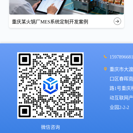
重庆某火锅厂MES系统定制开发案例
159789668
重庆市大
口区春晖
路1号重庆
动互联网
业园2-2-2
微信咨询