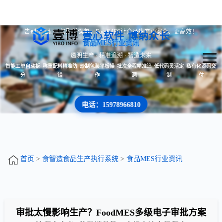
告别手工记录与配料误差，FoodMES让食品生产更安全、更高效！
壹心软件 博纳众长
食品MES行业资讯
透明生产 · 精准追溯 · 智造未来
智能工单自动拆
称重配料精准防
炒制包装平板操
批次全程精准追
低代码灵活定
私有化源码交
分
错
作
溯
制
付
电话：15978966810
首页
>
食智造食品生产执行系统
>
食品MES行业资讯
审批太慢影响生产？FoodMES多级电子审批方案