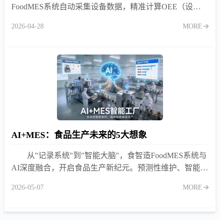
FoodMES系统自动采集设备数据，精准计算OEE（设备
综合效率），通过六大损失模型深度剖析停机、空转、速
2026-04-28
MORE
度低下原因，让产线效率瓶颈无处遁形，助力食品企业提
升产能15%以上。
AI+MES：食品生产未来的5大想象
从"记录系统"到"智能大脑"，食智造FoodMES系统与
AI深度融合，开启食品生产新纪元。预测性维护、智能排
产、质量自愈、能耗优化、数字孪生五大场景，让工厂具
2026-05-07
MORE
备"感知-分析-决策-优化"能力，助力企业抢占智能制造制
高点。