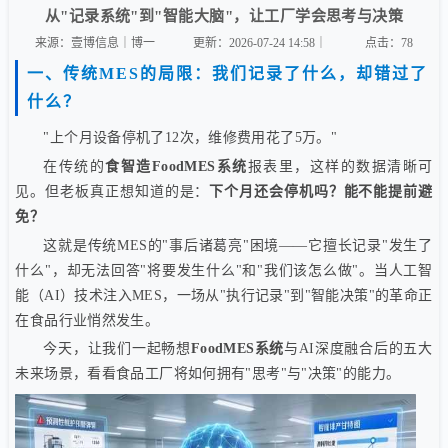
从"记录系统"到"智能大脑"，让工厂学会思考与决策
来源：壹博信息｜博一
更新：2026-07-24 14:58｜
点击：
78
一、传统MES的局限：我们记录了什么，却错过了
什么？
"上个月设备停机了12次，维修费用花了5万。"
在传统的
食智造FoodMES系统
报表里，这样的数据清晰可
见。但老板真正想知道的是：
下个月还会停机吗？能不能提前避
免？
这就是传统MES的"事后诸葛亮"困境——它擅长记录"发生了
什么"，却无法回答"将要发生什么"和"我们该怎么做"。当人工智
能（AI）技术注入MES，一场从"执行记录"到"智能决策"的革命正
在食品行业悄然发生。
今天，让我们一起畅想
FoodMES系统
与AI深度融合后的五大
未来场景，看看食品工厂将如何拥有"思考"与"决策"的能力。