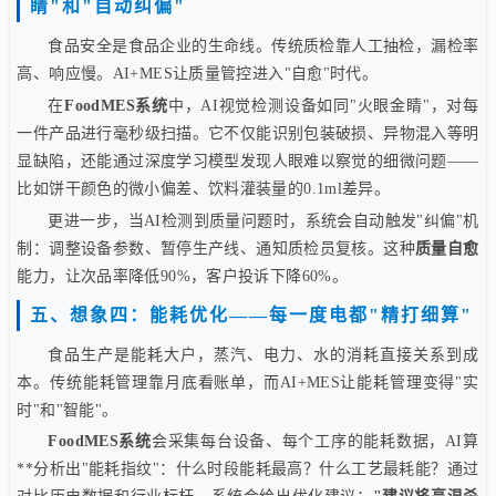
睛"和"自动纠偏"
食品安全是食品企业的生命线。传统质检靠人工抽检，漏检率
高、响应慢。AI+MES让质量管控进入"自愈"时代。
在
FoodMES系统
中，AI视觉检测设备如同"火眼金睛"，对每
一件产品进行毫秒级扫描。它不仅能识别包装破损、异物混入等明
显缺陷，还能通过深度学习模型发现人眼难以察觉的细微问题——
比如饼干颜色的微小偏差、饮料灌装量的0.1ml差异。
更进一步，当AI检测到质量问题时，系统会自动触发"纠偏"机
制：调整设备参数、暂停生产线、通知质检员复核。这种
质量自愈
能力，让次品率降低90%，客户投诉下降60%。
五、想象四：能耗优化——每一度电都"精打细算"
食品生产是能耗大户，蒸汽、电力、水的消耗直接关系到成
本。传统能耗管理靠月底看账单，而AI+MES让能耗管理变得"实
时"和"智能"。
FoodMES系统
会采集每台设备、每个工序的能耗数据，AI算
**分析出"能耗指纹"：什么时段能耗最高？什么工艺最耗能？通过