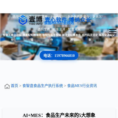
告别手工记录与配料误差，FoodMES让食品生产更安全、更高效！
壹心软件 博纳众长
食品MES行业资讯
透明生产 · 精准追溯 · 智造未来
智能工单自动拆
称重配料精准防
炒制包装平板操
批次全程精准追
低代码灵活定
私有化源码交
分
错
作
溯
制
付
电话：15978966810
首页
>
食智造食品生产执行系统
>
食品MES行业资讯
AI+MES：食品生产未来的5大想象