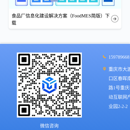
食品厂信息化建设解决方案（FoodMES简版）下
载
159789668
重庆市大
口区春晖
路1号重庆
动互联网
业园2-2-2
微信咨询