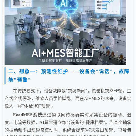
二、想象一：预测性维护——设备会"说话"，故障
能"预警"
在传统模式下，设备故障是"突发新闻"。包装机突然卡顿，生
产线全线停滞，维修人员手忙脚乱。而在AI+MES的未来，设备会
像人一样"体检"和"预警"。
FoodMES系统
通过物联网传感器实时采集设备的振动、温
度、电流等数据，AI算**建立每台设备的"健康档案"。当某个轴承
的振动频率出现异常波动时，系统会提前3-7天发出预警：
"3号包