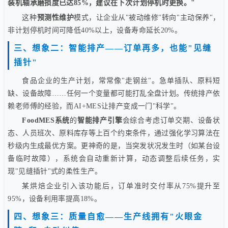
装机轴承磨损度已达85%，建议在下次计划停机时更换。"
这种
预测性维护
模式，让企业从"被动维修"转向"主动保养"，
非计划停机时间可降低40%以上，设备寿命延长20%。
三、想象二：智能排产——订单再多，也能"见缝
插针"
食品企业的生产计划，常常像"走钢丝"。急单插队、原料短
缺、设备故障……任何一个变量都可能打乱全盘计划。传统排产依
赖老师傅的经验，而AI+MES让排产变成一门"科学"。
FoodMES系统
的
智能排产引擎
会综合考虑订单交期、设备状
态、人员班次、原料库存等上百个约束条件，通过强化学习算法在
秒级内生成最优方案。更神奇的是，当突发状况发生时（如某台设
备临时故障），系统会自动重新计算，动态调整后续任务，实
现"见缝插针"式的柔性生产。
某烘焙企业引入该功能后，订单准时交付率从75%提升至
95%，设备利用率提高18%。
四、想象三：质量自愈——生产线拥有"火眼金