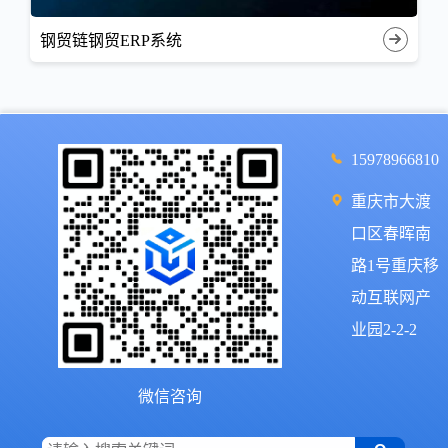
钢贸链钢贸ERP系统
15978966810
重庆市大渡
口区春晖南
路1号重庆移
动互联网产
业园2-2-2
微信咨询