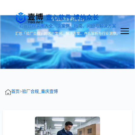
壹心软件 博纳众长
专注企业数字化定制
验厂合规实用大全：含案例、指南、问题与解决方案
汇总「验厂合规」的客户案例、解决方案、产品解析与行业洞察。
首页
>
验厂合规_重庆壹博