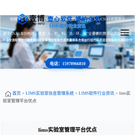
壹心软件 博纳众长
告别手工台账 · 数据自动采集 · 报告一键生成 · 满足CMA/CNAS合规审计
LIMS软件行业资讯
基于CNAS准则构建，覆盖“人、机、料、法、环、审”全要素的数字化实验室平台
样品全流程管控
仪器数据自动采集
报告智能生成
质量体系合规运行
低代码灵活定制
私有化源码交付
电话：15978966810
首页
>
LIMS实验室信息管理系统
>
LIMS软件行业资讯
> lims实
验室管理平台优点
lims实验室管理平台优点