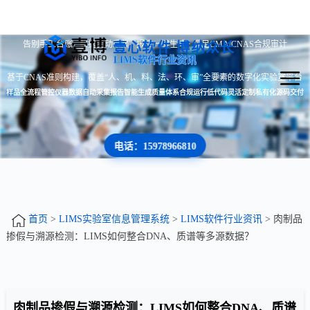
告别手工台账 · 数据自动采集 · 报告一键生成 · 满足CMA/CNAS合规审计
壹心软件 博纳众长
LIMS软件行业资讯
基于CNAS准则构建，覆盖“人、机、料、法、环、审”全要素的数字化实验室平台
样品全流程管控
仪器数据自动采集
报告智能生成
质量体系合规运行
低代码灵活定制
私有化源码交付
电话：15978966810
首页
>
LIMS实验室信息管理系统
>
LIMS软件行业资讯
> 肉制品
掺假与溯源检测：LIMS如何整合DNA、质谱等多源数据？
肉制品掺假与溯源检测：LIMS如何整合DNA、质谱