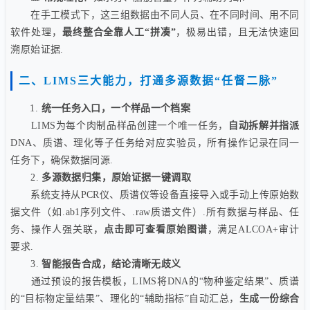
在手工模式下，这三组数据由不同人员、在不同时间、用不同
软件处理，
最终整合全靠人工“拼凑”
，极易出错，且无法快速回
溯原始证据.
二、LIMS三大能力，打通多源数据“任督二脉”
1.
统一任务入口，一个样品一个档案
LIMS为每个肉制品样品创建一个唯一任务，
自动拆解并指派
DNA、质谱、理化等子任务给对应实验员，所有操作记录在同一
任务下，确保数据同源.
2.
多源数据归集，原始证据一键调取
系统支持从PCR仪、质谱仪等设备直接导入或手动上传原始数
据文件（如.ab1序列文件、.raw质谱文件）.所有数据与样品、任
务、操作人强关联，
点击即可查看原始图谱
，满足ALCOA+审计
要求.
3.
智能报告合成，结论清晰无歧义
通过预设的报告模板，LIMS将DNA的“物种鉴定结果”、质谱
的“目标物定量结果”、理化的“辅助指标”自动汇总，
生成一份综合