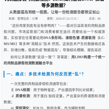
等多源数据？
从数据孤岛到统一视图，让每一份检测报告都铁证如山
来源：壹博信息｜小博
更新：2026-07-24 15:51｜
点击：
88
“这份肉里到底有没有掺鸭肉？”——面对日益高发的肉制品掺
假问题，市场监管部门和消费者都在追问.而要给出一个权威答
案，实验室往往需要动用
DNA条形码、液相色谱-质谱联用（LC-
MS/MS）
等多种“高精尖”技术.然而，这些技术产生的数据格式各
异、存储分散，极易形成“数据孤岛”，导致结论模糊、报告延迟.
如何让多源数据“说话一致”？答案是：
用LIMS构建一个统一
的肉制品掺假检测数据融合平台
.
一、痛点：多技术检测为何反而更“乱”？
一次完整的肉制品掺假检测通常包含：
🧬
DNA检测
：用于物种鉴定，产出基因序列比对结果；
🔬
质谱检测
：用于蛋白/肽段定量，产出复杂的质谱图和浓度
数据；
📊
常规理化
：如水分、脂肪含量，作为辅助判断.