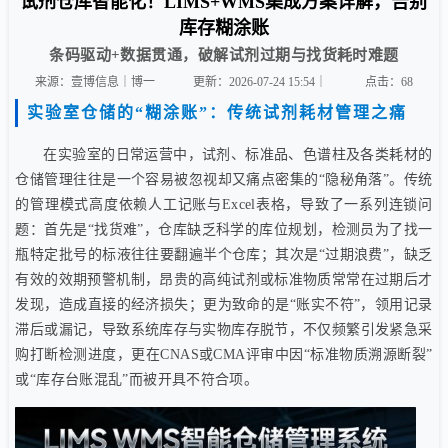
试剂仓库智能化！LIMS+WMS集成方案详解，告别
库存糊涂账
条码驱动+数据贯通，破解试剂过期与找货耗时难题
来源：壹博信息｜博一
更新：2026-07-24 15:54｜
点击：
68
实验室仓储的“糊涂账”：传统试剂耗材管理之痛
在实验室的日常运营中，试剂、标准品、色谱柱及各类耗材的
仓储管理往往是一个容易被忽视却又痛点密集的“隐秘角落”。传统
的管理模式高度依赖人工记账与Excel表格，导致了一系列连锁问
题：首先是“找货难”，仓库缺乏科学的库位规划，检测员为了找一
瓶特定批号的标液往往要翻遍半个仓库；其次是“过期浪费”，缺乏
有效的效期预警机制，昂贵的高纯试剂或标准物质常常在过期后才
发现，造成直接的经济损失；更为致命的是“账实不符”，领用记录
滞后或漏记，导致系统库存与实物库存脱节，不仅频繁引发紧急采
购打断检测进度，更在CNAS或CMA评审中因“标准物质溯源断裂”
或“库存台账混乱”而被开具不符合项。