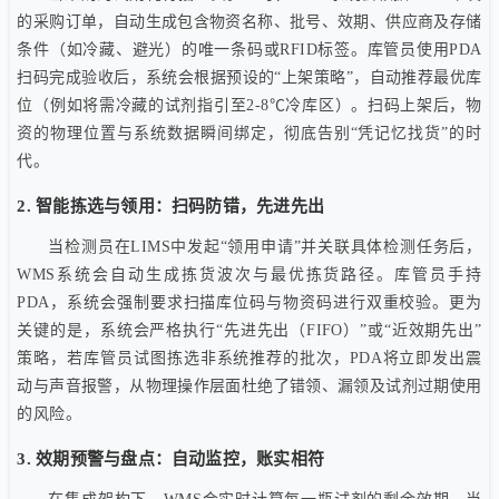
的采购订单，自动生成包含物资名称、批号、效期、供应商及存储
条件（如冷藏、避光）的唯一条码或RFID标签。库管员使用PDA
扫码完成验收后，系统会根据预设的“上架策略”，自动推荐最优库
位（例如将需冷藏的试剂指引至2-8℃冷库区）。扫码上架后，物
资的物理位置与系统数据瞬间绑定，彻底告别“凭记忆找货”的时
代。
2. 智能拣选与领用：扫码防错，先进先出
当检测员在LIMS中发起“领用申请”并关联具体检测任务后，
WMS系统会自动生成拣货波次与最优拣货路径。库管员手持
PDA，系统会强制要求扫描库位码与物资码进行双重校验。更为
关键的是，系统会严格执行“先进先出（FIFO）”或“近效期先出”
策略，若库管员试图拣选非系统推荐的批次，PDA将立即发出震
动与声音报警，从物理操作层面杜绝了错领、漏领及试剂过期使用
的风险。
3. 效期预警与盘点：自动监控，账实相符