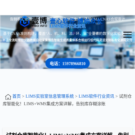
告别手工台账 · 数据自动采集 · 报告一键生成 · 满足CMA/CNAS合规审计
壹心软件 博纳众长
LIMS软件行业资讯
基于CNAS准则构建，覆盖“人、机、料、法、环、审”全要素的数字化实验室平台
样品全流程管控
仪器数据自动采集
报告智能生成
质量体系合规运行
低代码灵活定制
私有化源码交付
电话：15978966810
首页
>
LIMS实验室信息管理系统
>
LIMS软件行业资讯
> 试剂仓
库智能化！LIMS+WMS集成方案详解，告别库存糊涂账