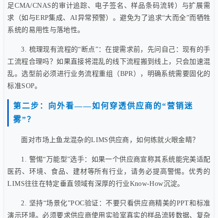
足CMA/CNAS的审计追踪、电子签名、样品条码流转）与扩展需
求（如与ERP集成、AI异常预警）。避免为了追求“大而全”而牺牲
系统的易用性与落地性。
3. 梳理现有流程的“断点”：在提需求前，先问自己：现有的手
工流程合理吗？如果直接将混乱的线下流程搬到线上，只会加速混
乱。选型前必须进行业务流程重组（BPR），明确系统需要固化的
标准SOP。
第二步：向外看——如何穿透供应商的“营销迷
雾”？
面对市场上鱼龙混杂的LIMS供应商，如何练就火眼金睛？
1. 警惕“万能型”选手：如果一个供应商宣称其系统能完美适配
医药、环境、食品、建材等所有行业，请务必提高警惕。优秀的
LIMS往往在特定垂直领域有深厚的行业Know-How沉淀。
2. 坚持“场景化”POC验证：不要只看供应商精美的PPT和标准
演示环境。必须要求供应商使用实验室真实的样品流转数据、复杂