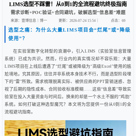
LIMS选型不踩雷！从0到1的全流程避坑终极指南
需求诊断+POC验证+合同避坑，破解选型“信息差”难题
来源：壹博信息｜博一
更新：2026-07-24 15:54｜
点击：
69
选型之痛：为什么大量LIMS项目会“烂尾”或“降级
使用”？
在实验室数字化转型的浪潮中，引入LIMS（实验室信息管理
系统）已成为共识。然而，行业内的真实情况却不容乐观：大量
LIMS项目在上线后遭遇了“烂尾”或被降级为“高级Excel”使用的尴
尬境地。究其原因，往往并非系统本身技术不行，而是选型阶段埋
下的“雷”所致。需求梳理脱离实际、被供应商的PPT营销迷惑、忽
视了后期的隐性成本、合同验收标准模糊……这些“信息差”导致实
验室在投入大量资金与时间后，换来的却是一个水土不服的“鸡肋”
系统。如何打破这种选型魔咒？本文将为您提供一份从0到1的全
流程避坑指南。