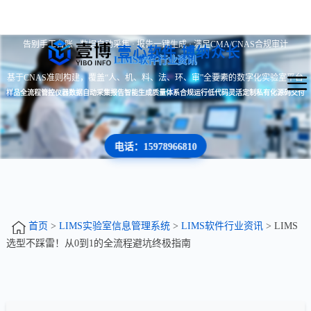
告别手工台账 · 数据自动采集 · 报告一键生成 · 满足CMA/CNAS合规审计
壹心软件 博纳众长
LIMS软件行业资讯
基于CNAS准则构建，覆盖“人、机、料、法、环、审”全要素的数字化实验室平台
样品全流程管控
仪器数据自动采集
报告智能生成
质量体系合规运行
低代码灵活定制
私有化源码交付
电话：15978966810
首页
>
LIMS实验室信息管理系统
>
LIMS软件行业资讯
> LIMS
选型不踩雷！从0到1的全流程避坑终极指南