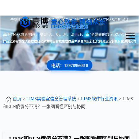
告别手工台账 · 数据自动采集 · 报告一键生成 · 满足CMA/CNAS合规审计
壹心软件 博纳众长
LIMS软件行业资讯
基于CNAS准则构建，覆盖“人、机、料、法、环、审”全要素的数字化实验室平台
样品全流程管控
仪器数据自动采集
报告智能生成
质量体系合规运行
低代码灵活定制
私有化源码交付
电话：15978966810
首页
>
LIMS实验室信息管理系统
>
LIMS软件行业资讯
> LIMS
和ELN傻傻分不清？一张图看懂区别与协同