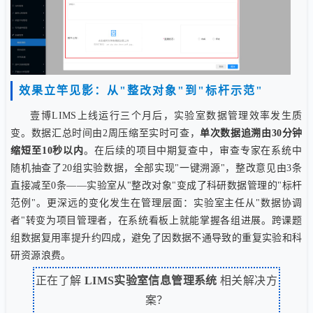
效果立竿见影：从"整改对象"到"标杆示范"
壹博LIMS上线运行三个月后，实验室数据管理效率发生质
变。数据汇总时间由2周压缩至实时可查，
单次数据追溯由30分钟
缩短至10秒以内
。在后续的项目中期复查中，审查专家在系统中
随机抽查了20组实验数据，全部实现"一键溯源"，整改意见由3条
直接减至0条——实验室从"整改对象"变成了科研数据管理的"标杆
范例"。更深远的变化发生在管理层面：实验室主任从"数据协调
者"转变为项目管理者，在系统看板上就能掌握各组进展。跨课题
组数据复用率提升约四成，避免了因数据不通导致的重复实验和科
研资源浪费。
正在了解
LIMS实验室信息管理系统
相关解决方
案？