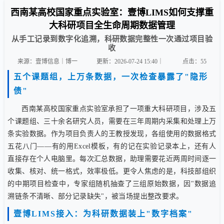
西南某高校国家重点实验室：壹博LIMS如何支撑重
大科研项目全生命周期数据管理
从手工记录到数字化追溯，科研数据完整性一次通过项目验
收
来源：壹博信息｜博一
更新：2026-07-24 15:40｜
点击：
55
五个课题组，上万条数据，一次检查暴露了"隐形
债"
西南某高校国家重点实验室承担了一项重大科研项目，涉及五
个课题组、三十余名研究人员，需要在三年周期内采集和处理上万
条实验数据。作为项目负责人的王教授发现，各组使用的数据格式
五花八门——有的用Excel模板，有的记在实验记录本上，还有人
直接存在个人电脑里。每次汇总数据，助理需要花近两周时间逐一
收集、核对、统一格式，效率极低。更令人焦虑的是，科技部组织
的中期项目检查中，专家组随机抽查了三组原始数据，因"数据追
溯链条不清晰、部分记录缺失"，被当场提出整改要求。
壹博LIMS接入：为科研数据装上"数字档案"