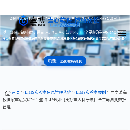
告别手工台账 · 数据自动采集 · 报告一键生成 · 满足CMA/CNAS合规审计
壹心软件 博纳众长
LIMS实验室案例
基于CNAS准则构建，覆盖“人、机、料、法、环、审”全要素的数字化实验室平台
样品全流程管控
仪器数据自动采集
报告智能生成
质量体系合规运行
低代码灵活定制
私有化源码交付
电话：15978966810
首页
>
LIMS实验室信息管理系统
>
LIMS实验室案例
> 西南某高
校国家重点实验室：壹博LIMS如何支撑重大科研项目全生命周期数据
管理