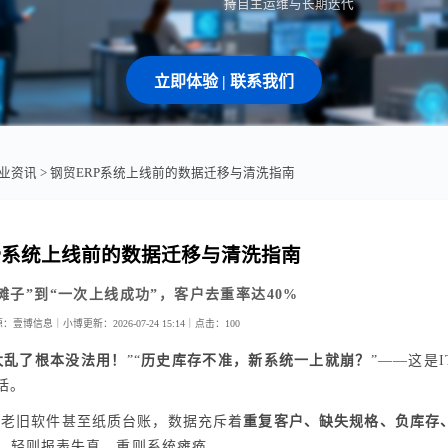
持自主运维与长期迭代
立即体验 | 联系我们
业资讯
> 钢贸ERP系统上线前的数据迁移与清洗指南
P系统上线前的数据迁移与清洗指南
摊子”到“一次上线成功”，客户去重率达40%
源：壹博信息｜小博
更新：2026-07-24 15:14｜
点击：
100
太乱了根本没法用！
”“
历史库存不准，新系统一上就崩？
”——这是I
话。
l、老旧软件甚至纸质台账，数据充斥着
重复客户、缺失规格、负库存
，轻则报表失真，重则系统瘫痪。