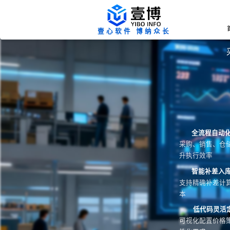
壹心软件 博纳众长
全流程自动
采购、销售、仓
升执行效率
智能补差入
支持精确补差计
本
低代码灵活
可视化配置价格