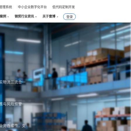
件管理系统
中小企业数字化平台
低代码定制开发
案例
钢贸行业资讯
关于壹博
登录
！
实物流三流合一
策与风险预警
业务连续性，支