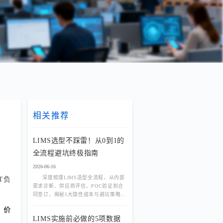
相关推荐
LIMS选型不踩雷！从0到1的
全流程避坑终极指南
2026-06-16
深度梳理LIMS选型全流程，从内部
T负
需求诊断、供应商评估、POC验证到合
同签订，揭秘5大隐性成本与避坑策略，
助您选对实验室管理系统。
、价
LIMS实施前必做的5项数据