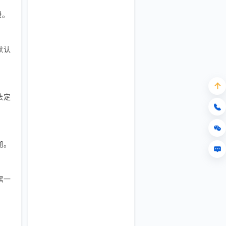
缓。
默认
法定
溯。
据一