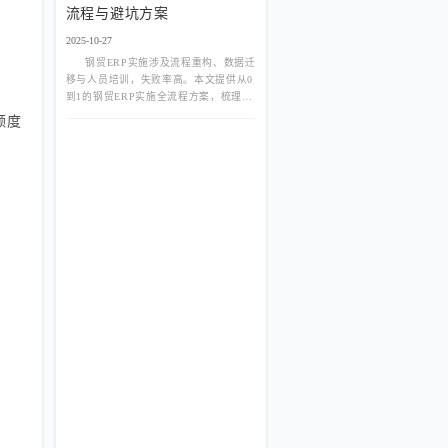
流程与避坑方案
2025-10-27
钢贸ERP实施涉及流程重构、数据迁
移与人员培训，失败率高。本文提供从0
到1的钢贸ERP实施全流程方案，梳理需
求调研、系统配置、上线切换与持续优
额度
化四阶段关键节点与常见陷阱，助力平
稳落地。