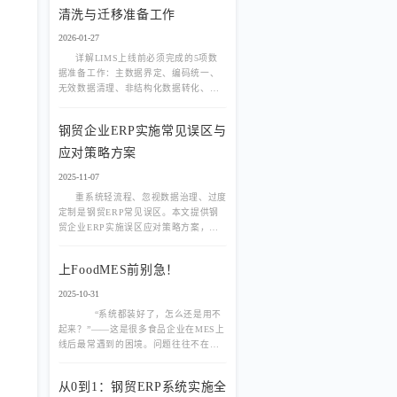
清洗与迁移准备工作
2026-01-27
详解LIMS上线前必须完成的5项数
据准备工作：主数据界定、编码统一、
无效数据清理、非结构化数据转化、字
段映射校验，避免因“脏数据”导致系统
失效、报表失真、审计不通过。
钢贸企业ERP实施常见误区与
应对策略方案
2025-11-07
重系统轻流程、忽视数据治理、过度
定制是钢贸ERP常见误区。本文提供钢
贸企业ERP实施误区应对策略方案，剖
析三大误区根源并给出规避路径，避免
项目烂尾与投入打水漂。
上FoodMES前别急！
2025-10-31
“系统都装好了，怎么还是用不
起来？”——这是很多食品企业在MES上
线后最常遇到的困境。问题往往不在系
统，而在数据。食智造FoodMES系统在
实施复盘中发现：
从0到1：钢贸ERP系统实施全