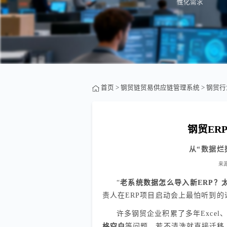
性化需求
首页
>
钢贸链贸易供应链管理系统
>
钢贸行
钢贸ER
从“数据烂
来
“
老系统数据怎么导入新ERP？
责人在ERP项目启动会上最怕听到的
许多钢贸企业积累了多年Exce
格空白
等问题。若不清洗就直接迁移