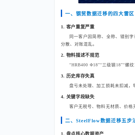
一、钢贸数据迁移的四大雷区
1. 客户重复严重
同一客户因简称、全称、错别字被
分散、对账混乱。
2. 物料描述不规范
“HRB400 Φ18”“三级钢1
3. 历史库存失真
盘亏未处理、加工损耗未扣减，
4. 关键字段缺失
客户无税号、物料无材质、价格无生
二、SteelFlow数据迁移五步
1. 盘点核心数据资产