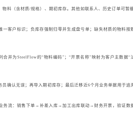
、物料（含材质/规格）、期初库存。其他如联系人、历史订单可暂
为唯一客户标识；负库存强制归零并生成盘亏单；缺失材质的物料按
列合并为SteelFlow的“物料编码”；“开票名称”映射为客户主数据“
务员确认无误；再导入期初库存；最后迁移近6个月业务单据用于追
业务流：销售下单→补差入库→加工出库联动→财务开票，验证数