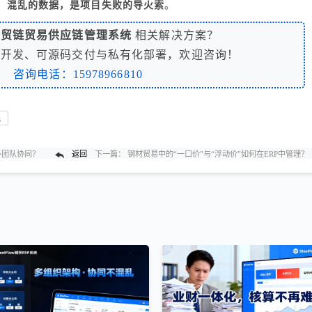
基；混乱的数据，是项目失败的导火索
。
钢贸链贸易供应链管理系统
相关解决方案？
制开发、可源码交付与私有化部署，欢迎咨询！
咨询电话：15978966810
洗
多团队协同？
返回
下一篇：
钢材贸易中的“一口价”与“浮动价”如何在ERP中管理？