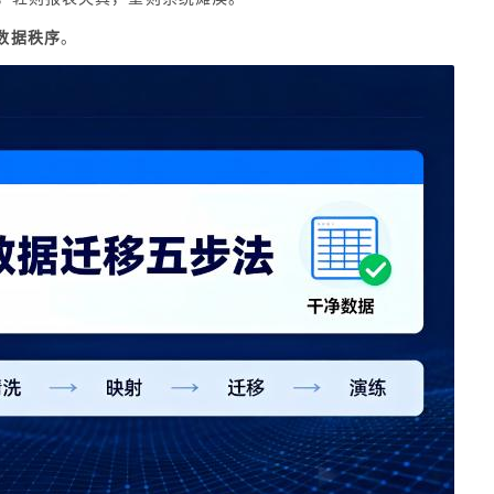
数据秩序
。