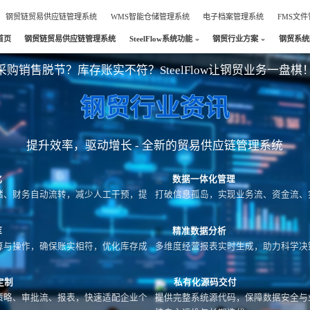
钢贸链贸易供应链管理系统
WMS智能仓储管理系统
电子档案管理系统
FMS文
首页
钢贸链贸易供应链管理系统
SteelFlow系统功能
钢贸行业方案
钢贸系统
采购销售脱节？库存账实不符？SteelFlow让钢贸业务一盘棋
钢贸行业资讯
提升效率，驱动增长 - 全新的贸易供应链管理系统
化
数据一体化管理
储、财务自动流转，减少人工干预，提
打破信息孤岛，实现业务流、资金流、
库
精准数据分析
算与操作，确保账实相符，优化库存成
多维度经营报表实时生成，助力科学决
定制
私有化源码交付
策略、审批流、报表，快速适配企业个
提供完整系统源代码，保障数据安全与