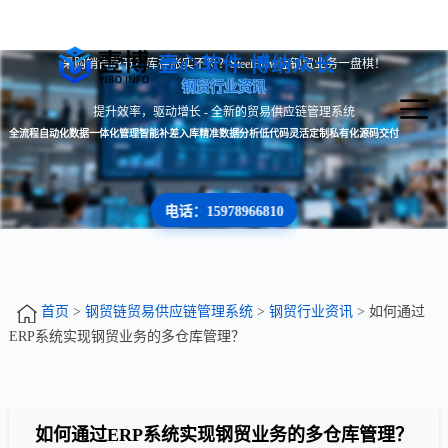
壹心软件 博纳众长
采购销售脱节？库存账实不符？SteelFlow让钢贸业务一盘棋！
钢贸行业资讯
提升效率，驱动增长 - 全新的贸易供应链管理系统
全流程自动化
数据一体化管理
智能补差入库
精准数据分析
低代码灵活定制
私有化源码交付
电话：15978966810
首页
>
钢贸链贸易供应链管理系统
>
钢贸行业资讯
> 如何通过
ERP系统实现钢贸业务的多仓库管理？
如何通过ERP系统实现钢贸业务的多仓库管理？