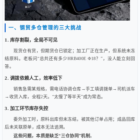
一、钢贸多仓管理的三大挑战
1. 库存割裂，全局不可见
现货仓有货，但期货仓已锁定；加工厂正在生产，但系统未冻
结原料。老板问“总共还有多少HRB400E Φ18？”，没人能立刻回
答。
2. 调拨依赖人工，效率低下
销售急需某规格，需电话协调仓库→手工填调拨单→司机派车
→收货入库，全程2天。“太慢了等半天”成为常态。
3. 加工环节库存失控
委外加工时，原料出库但未冻结，被其他订单占用；成品回库
后未关联原单，成本无法追溯。
这些问题，本质是缺乏“三仓协同”机制
。