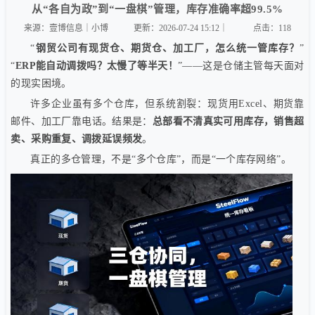
从“各自为政”到“一盘棋”管理，库存准确率超99.5%
来源：壹博信息｜小博
更新：2026-07-24 15:12｜
点击：
118
“
钢贸公司有现货仓、期货仓、加工厂，怎么统一管库存？
”
“
ERP能自动调拨吗？太慢了等半天！
”——这是仓储主管每天面对
的现实困境。
许多企业虽有多个仓库，但系统割裂：现货用Excel、期货靠
邮件、加工厂靠电话。结果是：
总部看不清真实可用库存，销售超
卖、采购重复、调拨延误频发
。
真正的多仓管理，不是“多个仓库”，而是“一个库存网络”。