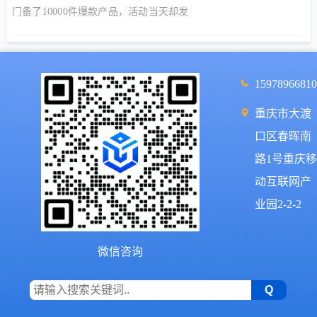
门备了10000件爆款产品，活动当天却发
15978966810
重庆市大渡
口区春晖南
路1号重庆移
动互联网产
业园2-2-2
微信咨询