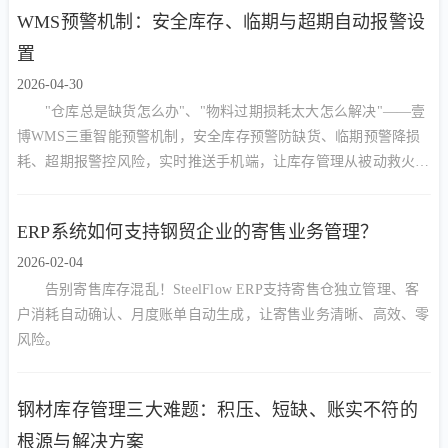
WMS预警机制：安全库存、临期与超期自动报警设
置
2026-04-30
"仓库总是缺货怎么办"、"物料过期损耗太大怎么解决"——壹
博WMS三重智能预警机制，安全库存预警防缺货、临期预警降损
耗、超期报警控风险，实时推送手机端，让库存管理从被动救火转
向主动预防。
ERP系统如何支持钢贸企业的寄售业务管理？
2026-02-04
告别寄售库存混乱！SteelFlow ERP支持寄售仓独立管理、客
户消耗自动确认、月度账单自动生成，让寄售业务清晰、高效、零
风险。
钢材库存管理三大难题：积压、短缺、账实不符的
根源与解决方案