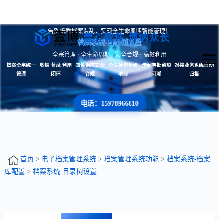
告别纸质档案混乱，实现全生命周期智能管理！
壹心软件 博纳众长
档案系统-目录树设置
全宗管理 · 全生命周期 · 安全合规 · 高效利用
档案全宗统一
收集-著录-利用
四性保障安全
全文检索秒级
借阅审批留痕
对接业务系统自动
管理
闭环
合规
响应
可溯
归档
电话：15978966810
首页
>
电子档案管理系统
>
档案管理系统功能
>
档案系统-档案
库配置
>
档案系统-目录树设置