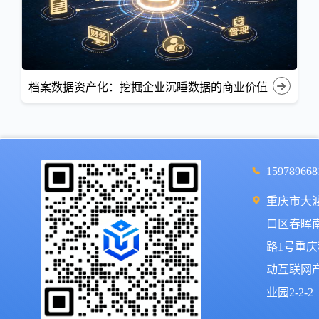
档案数据资产化：挖掘企业沉睡数据的商业价值
159789668
重庆市大
口区春晖
路1号重庆
动互联网
业园2-2-2