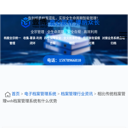
告别纸质档案混乱，实现全生命周期智能管理！
壹心软件 博纳众长
档案管理行业资讯
全宗管理 · 全生命周期 · 安全合规 · 高效利用
档案全宗统一
收集-著录-利用
四性保障安全
全文检索秒级
借阅审批留痕
对接业务系统自动
管理
闭环
合规
响应
可溯
归档
电话：15978966810
首页
>
电子档案管理系统
>
档案管理行业资讯
> 相比传统档案管
理web档案管理系统有什么优势