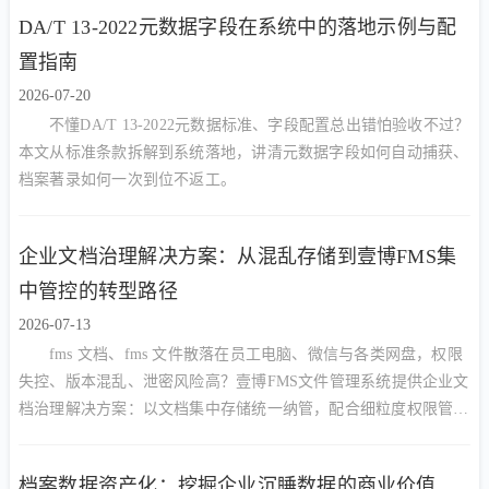
DA/T 13-2022元数据字段在系统中的落地示例与配
置指南
2026-07-20
不懂DA/T 13-2022元数据标准、字段配置总出错怕验收不过？
本文从标准条款拆解到系统落地，讲清元数据字段如何自动捕获、
档案著录如何一次到位不返工。
企业文档治理解决方案：从混乱存储到壹博FMS集
中管控的转型路径
2026-07-13
fms 文档、fms 文件散落在员工电脑、微信与各类网盘，权限
失控、版本混乱、泄密风险高？壹博FMS文件管理系统提供企业文
档治理解决方案：以文档集中存储统一纳管，配合细粒度权限管
控、审批流转与安全外链，实现谁能看、谁能改、谁能删的精准管
控，让企业文档从混乱走向有序、从资产沉淀走向安全高效利用。
档案数据资产化：挖掘企业沉睡数据的商业价值