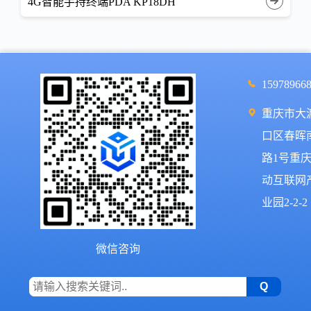
4G智能手持终端PDA KP18DH
15978966
重庆市大
口区春晖
路1号重
动互联网
业园2-2-2
微信咨询