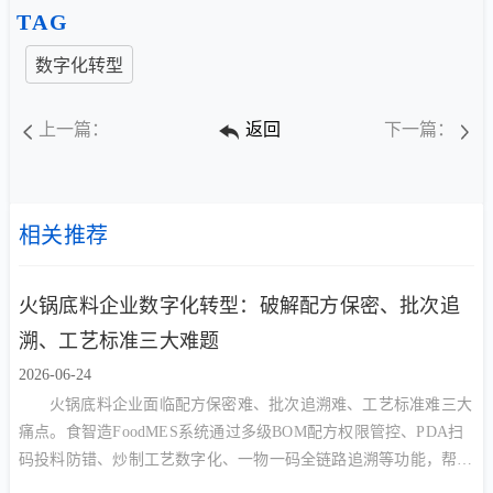
TAG
数字化转型
上一篇：
返回
下一篇：
相关推荐
火锅底料企业数字化转型：破解配方保密、批次追
溯、工艺标准三大难题
2026-06-24
火锅底料企业面临配方保密难、批次追溯难、工艺标准难三大
痛点。食智造FoodMES系统通过多级BOM配方权限管控、PDA扫
码投料防错、炒制工艺数字化、一物一码全链路追溯等功能，帮助
火锅底料厂实现降本增效与合规管理的双重目标。