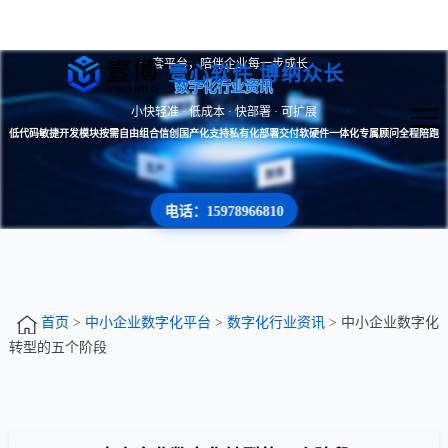
一套平台，陪伴企业每一步成长
壹心软件 博纳众长
数字化行业资讯
小快轻准 · 低成本 · 快部署 · 可扩展
低代码敏捷开发
模块按需自由组合
信创国产化支持
私有化部署交付
软硬件一体化
专属顾问全程陪跑
电话：15978966810
首页
>
中小企业数字化平台
>
数字化行业资讯
> 中小企业数字化
转型的五个阶段