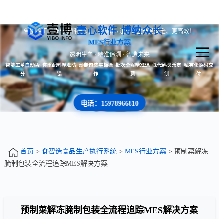
壹心软件 博纳众长
告别手工记录与配料误差，FoodMES让食品生产更安全、更高效！
MES行业方案
透明生产 · 精准追溯 · 智造未来
智能工单自动拆
称重配料精准防
炒制包装平板操
批次全程精准追
低代码灵活定
私有化源码交
分
错
作
溯
制
付
电话：15978966810
首页
>
食智造食品生产执行系统
>
MES行业方案
> 预制菜解冻
腌制包装全流程追踪MES解决方案
预制菜解冻腌制包装全流程追踪MES解决方案