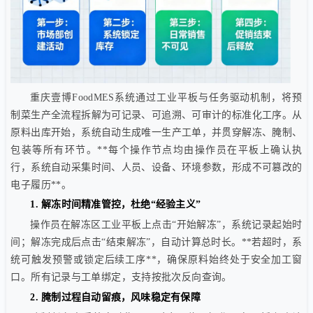
重庆壹博FoodMES系统通过工业平板与任务驱动机制，将预
制菜生产全流程拆解为可记录、可追溯、可审计的标准化工序。从
原料出库开始，系统自动生成唯一生产工单，并贯穿解冻、腌制、
包装等所有环节。**每个操作节点均由操作员在平板上确认执
行，系统自动采集时间、人员、设备、环境参数，形成不可篡改的
电子履历**。
1. 解冻时间精准管控，杜绝“经验主义”
操作员在解冻区工业平板上点击“开始解冻”，系统记录起始时
间；解冻完成后点击“结束解冻”，自动计算总时长。**若超时，系
统可触发预警或锁定后续工序**，确保原料始终处于安全加工窗
口。所有记录与工单绑定，支持按批次反向查询。
2. 腌制过程自动留痕，风味稳定有保障