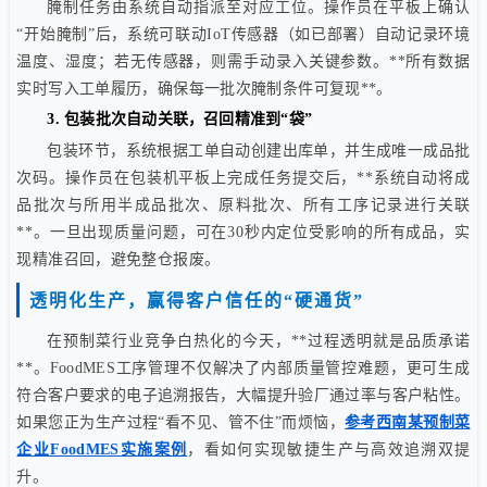
腌制任务由系统自动指派至对应工位。操作员在平板上确认
“开始腌制”后，系统可联动IoT传感器（如已部署）自动记录环境
温度、湿度；若无传感器，则需手动录入关键参数。**所有数据
实时写入工单履历，确保每一批次腌制条件可复现**。
3. 包装批次自动关联，召回精准到“袋”
包装环节，系统根据工单自动创建出库单，并生成唯一成品批
次码。操作员在包装机平板上完成任务提交后，**系统自动将成
品批次与所用半成品批次、原料批次、所有工序记录进行关联
**。一旦出现质量问题，可在30秒内定位受影响的所有成品，实
现精准召回，避免整仓报废。
透明化生产，赢得客户信任的“硬通货”
在预制菜行业竞争白热化的今天，**过程透明就是品质承诺
**。FoodMES工序管理不仅解决了内部质量管控难题，更可生成
符合客户要求的电子追溯报告，大幅提升验厂通过率与客户粘性。
如果您正为生产过程“看不见、管不住”而烦恼，
参考西南某预制菜
企业FoodMES实施案例
，看如何实现敏捷生产与高效追溯双提
升。