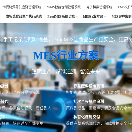
钢贸链贸易供应链管理系统
WMS智能仓储管理系统
电子档案管理系统
FMS文
页
食智造食品生产执行系统
FoodMES系统功能
MES行业方案
MES客户案例
别手工记录与配料误差，FoodMES让食品生产更安全、更高
MES行业方案
透明生产 · 精准追溯 · 智造未来
动拆分
称重配料精准防错
务，状态全程可视可追溯
智能称联动BOM，误差自动预警，杜
板操作
批次全程精准追溯
执行，参数自动记录，责任到人
原料到成品一键反查，满足食品安全审
定制
私有化源码交付
与报表，快速适配产线变更
提供完整系统源代码，保障数据安全与