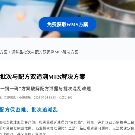
免费获取WMS方案
业方案
> 调味品批次与配方双追溯MES解决方案
批次与配方双追溯MES解决方案
ES“一锅一码”方案破解配方泄露与批次混乱难题
源：壹博信息｜小博
更新：2026-07-24 14:33｜
点击：
102
配方保密难、批次追溯乱
而批次管理则是客户验厂和质量投诉处理的“生死线”。然而，许多企业仍依赖手工台
心配方易被复制或泄露，商业机密难以保障；二是产品出现质量问题时，无法快速定位
处理被动，甚至面临订单流失。