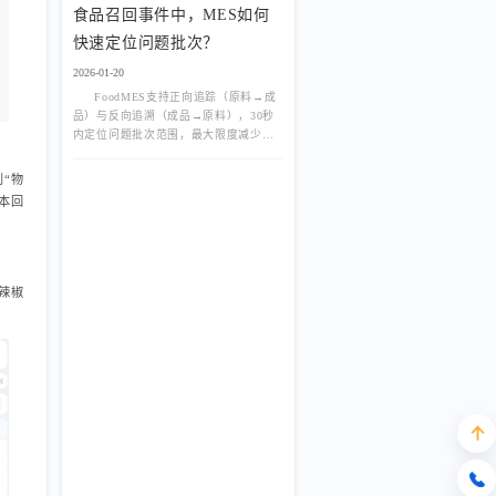
食品召回事件中，MES如何
快速定位问题批次？
2026-01-20
FoodMES支持正向追踪（原料→成
品）与反向追溯（成品→原料），30秒
内定位问题批次范围，最大限度减少召
回损失。
“物
本回
辣椒