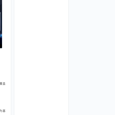
溯覆盖
w为基