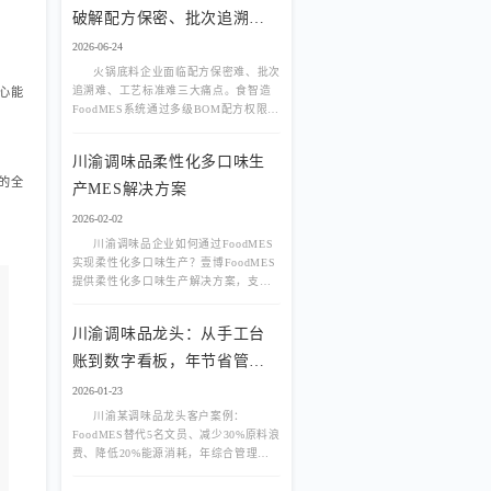
破解配方保密、批次追溯、
工艺标准三大难题
2026-06-24
火锅底料企业面临配方保密难、批次
追溯难、工艺标准难三大痛点。食智造
心能
FoodMES系统通过多级BOM配方权限管
控、PDA扫码投料防错、炒制工艺数字
化、一物一码全链路追溯等功能，帮助
川渝调味品柔性化多口味生
火锅底料厂实现降本增效与合规管理的
装的全
双重目标。
产MES解决方案
2026-02-02
川渝调味品企业如何通过FoodMES
实现柔性化多口味生产？壹博FoodMES
提供柔性化多口味生产解决方案，支持
快速换产、多口味混线生产、风味参数
化管理。
川渝调味品龙头：从手工台
账到数字看板，年节省管理
成本80万
2026-01-23
川渝某调味品龙头客户案例：
FoodMES替代5名文员、减少30%原料浪
费、降低20%能源消耗，年综合管理成
本下降80万元，附真实数字看板截图。