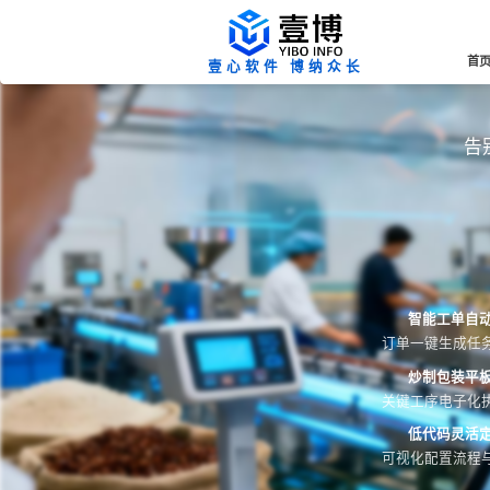
首
壹心软件 博纳众长
告
智能工单自
订单一键生成任
炒制包装平
关键工序电子化
低代码灵活
可视化配置流程