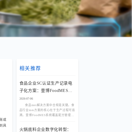
相关推荐
食品企业SC认证生产记录电
子化方案：壹博FoodMES助
力合规达标
2026-07-06
食品mes解决方案中合规是关键。食
品行业mes方案的核心在于生产过程可追
溯。壹博FoodMES系统覆盖配方管理、
账或
批次投料、质量检验全环节，实现SC认
证审核所需的电子化记录，减少90%人
到具
火锅底料企业数字化转型：
工核对工作量，提升审核一次通过率