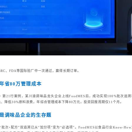
RC、FDA等国际验厂中一次通过，赢得长期订单。
年省80万管理成本
》第21行案例，某川渝调味品龙头企业上线FoodMES后，成功实现100%批次追
、降低30%原料浪费，年综合管理成本下降80万元，投资回报周期仅11个月。
是调味品企业的生存题
次+配方”双追溯已从“加分项”变为“必选项”。FoodMES以食品行业Know-Ho