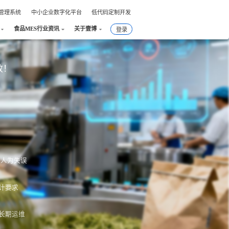
件管理系统
中小企业数字化平台
低代码定制开发
食品MES行业资讯
关于壹博
登录
效！
绝人为失误
计要求
长期运维