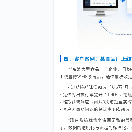
四、客户案例：某食品厂上线
华东某大型食品加工企业，日均
上线壹博WMS系统后，通过批次效
• 过期损耗降低
92%
（从5万/月→
• 先进先出执行率提升至
100%
，彻底
• 临期预警响应时间从3天缩短至
实时
• 客户因效期问题的投诉率下降
98%
“现在系统就像个铁面无私的管
示。数据的透明化与流程的标准化，