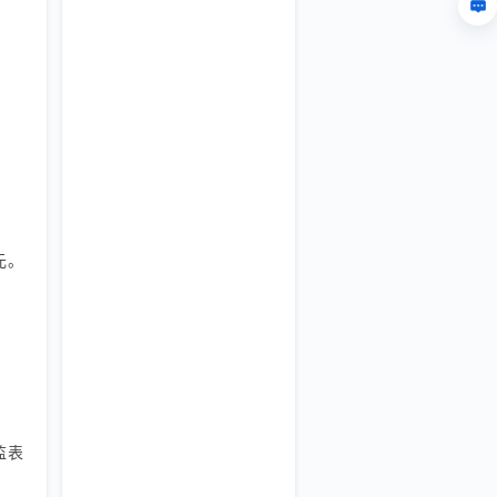
元。
监表