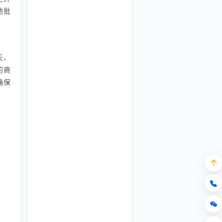
他批
天、
的商
确保