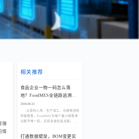
相关推荐
食品企业一物一码怎么落
地？FoodMES全链路追溯方
案
2026-06-15
从原料入库、生产加工、仓储物流到
终端销售，FoodMES为每个最小销售单
元赋予唯一码。实现多级包装关联、防
管理
窜货管控与消费者扫码互动，将追溯颗
的情
粒度细化至单品，满足严苛监管与品牌
打通数据壁垒，BOM变更实
营销双重需求。