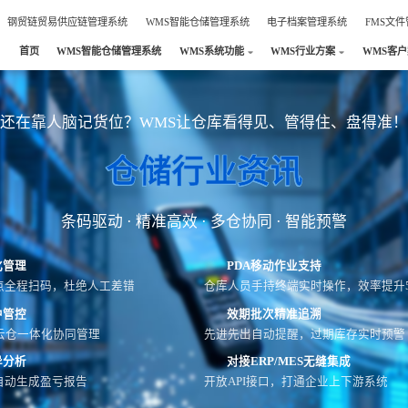
钢贸链贸易供应链管理系统
WMS智能仓储管理系统
电子档案管理系统
FMS文
首页
WMS智能仓储管理系统
WMS系统功能
WMS行业方案
WMS客
还在靠人脑记货位？WMS让仓库看得见、管得住、盘得准！
仓储行业资讯
条码驱动 · 精准高效 · 多仓协同 · 智能预警
化管理
PDA移动作业支持
点全程扫码，杜绝人工差错
仓库人员手持终端实时操作，效率提升5
中管控
效期批次精准追溯
云仓一体化协同管理
先进先出自动提醒，过期库存实时预警
异分析
对接ERP/MES无缝集成
自动生成盈亏报告
开放API接口，打通企业上下游系统