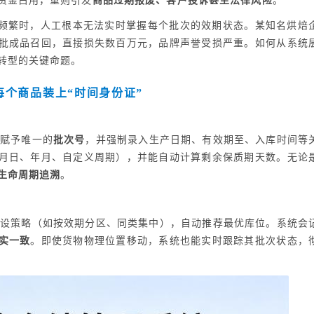
资金占用，重则引发
商品过期报废、客户投诉甚至法律风险
。
次频繁时，人工根本无法实时掌握每个批次的效期状态。某知名烘焙
批成品召回，直接损失数百万元，品牌声誉受损严重。如何从系统
转型的关键命题。
每个商品装上“时间身份证”
品赋予唯一的
批次号
，并强制录入生产日期、有效期至、入库时间等
月日、年月、自定义周期），并能自动计算剩余保质期天数。无论
生命周期追溯
。
预设策略（如按效期分区、同类集中），自动推荐最优库位。系统会
实一致
。即使货物物理位置移动，系统也能实时跟踪其批次状态，