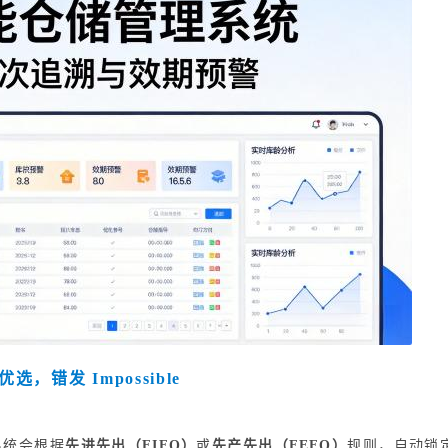
错发 Impossible
系统会根据
先进先出（FIFO）
或
先产先出（FEFO）
规则，自动锁