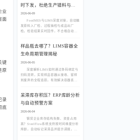
时下发，杜绝生产错料与包
企业
材浪费
2026-06-09
层面
FoodMES与LIMS深度对接，自动触
发原料入厂检、过程抽检与成品出厂
检。检验结果实时回传，不合格自动冻
结关联批次，杜绝问题品流出，助力食
品企业构建全链路质量闭环，轻松应对
样品瓶去哪了？LIMS容器全
合规审计。
生命周期管理揭秘
关键
2026-06-05
深度解析LIMS如何通过条码绑定与
是原
扫码流转，实现样品容器从接收、留样
到废弃的全程追踪，有效解决容器丢失
与交叉污染难题，提升实验室精细化管
理水平。
呆滞库存积压？ERP库龄分析
记录
与自动预警方案
彻底
2026-06-04
钢贸企业库存结构失衡、资金占用
高？SteelFlow系统支持按时间维度分析
库龄，自动标记呆滞品并提示调拨，助
力企业实现先进先出，提升库存周转
率。