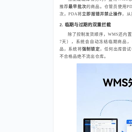
推荐
最早批次
的商品。仓管员使用P
次，PDA将
立即报错并禁止操作
，从
2. 临期与过期的双重拦截
除了控制发货顺序，WMS还内
7天），系统会自动冻结临期商品
品，系统将
强制锁定
，任何出库尝试
不合格品绝不流出仓库。