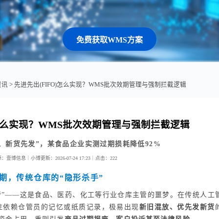
免费获取WMS方案
资讯
> 先进先出(FIFO)怎么实现？WMS批次效期管理与强制拦截逻辑
)怎么实现？WMS批次效期管理与强制拦截逻辑
、新货先发”，某食品企业实测过期损耗降低92%
源：壹博信息｜小博
更新：2026-07-24 17:23｜
点击：
222
期，传统仓库的“隐形杀手”
人管”——这是食品、医药、化工等行业仓库主管的噩梦。在传统人工
往往依赖仓管员的记忆或纸质记录，极易出现
新旧混放、优先发新货