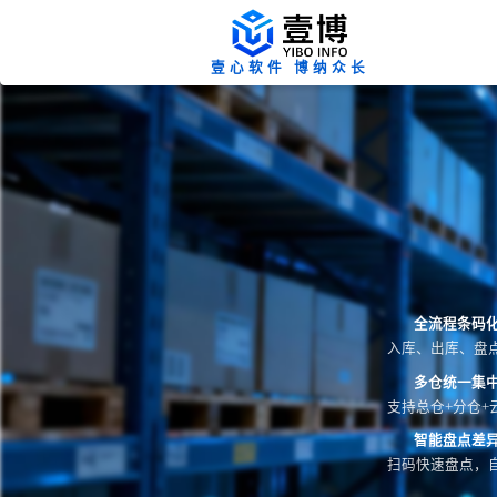
壹心软件 博纳众长
全流程条码
入库、出库、盘
多仓统一集
支持总仓+分仓+
智能盘点差
扫码快速盘点，