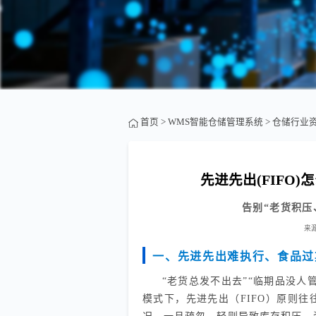
首页
>
WMS智能仓储管理系统
>
仓储行业
先进先出(FIFO
告别“老货积压
来
一、先进先出难执行、食品过
“老货总发不出去”“临期品没
模式下，先进先出（FIFO）原则