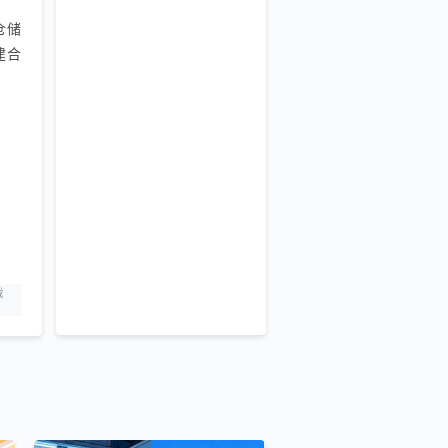
仓储
建合
战