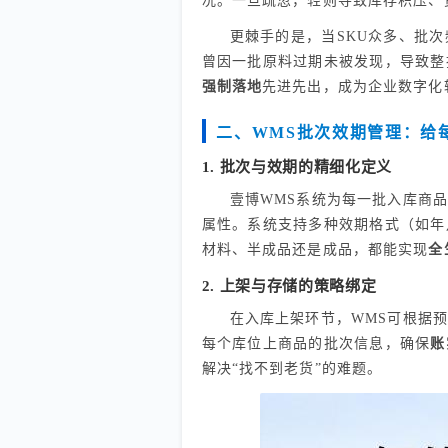
况。一旦疏忽，轻则导致库存积压、
更棘手的是，当SKU众多、批
曾因一批原料过期未被发现，导致整
强制落地
先进先出，成为企业数字化
二、WMS批次效期管理：给
1. 批次与效期的精细化定义
壹博WMS系统为每一批入库商
属性。系统支持多种效期格式（如年
材料、半成品还是成品，都能实现
全
2. 上架与存储的策略绑定
在入库上架环节，WMS可根据
每个库位上商品的批次信息，确保
账
解决“找不到老货”的难题。