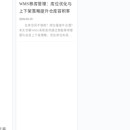
WMS移库管理：库位优化与
上下架策略提升仓库容积率
2026-03-19
仓库空间不够用？库位摆放不合理？
本文详解WMS系统如何通过智能移库管
理与动态上下架策略，优化库位布局，
消除死角，提升仓库容积率40%以上，
降低租赁成本。
定并