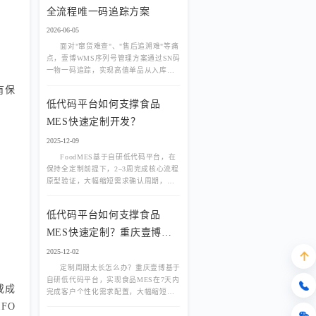
全流程唯一码追踪方案
2026-06-05
面对"窜货难查"、"售后追溯难"等痛
点，壹博WMS序列号管理方案通过SN码
一物一码追踪，实现高值单品从入库、
在库到出库的全流程防伪与追溯，保障
有保
企业品牌与利润。
低代码平台如何支撑食品
MES快速定制开发？
2025-12-09
FoodMES基于自研低代码平台，在
保持全定制前提下，2–3周完成核心流程
原型验证，大幅缩短需求确认周期，降
低项目风险。
低代码平台如何支撑食品
MES快速定制？重庆壹博实
践
2025-12-02
定制周期太长怎么办？重庆壹博基于
自研低代码平台，实现食品MES在7天内
或成
完成客户个性化需求配置，大幅缩短交
付周期。
FO