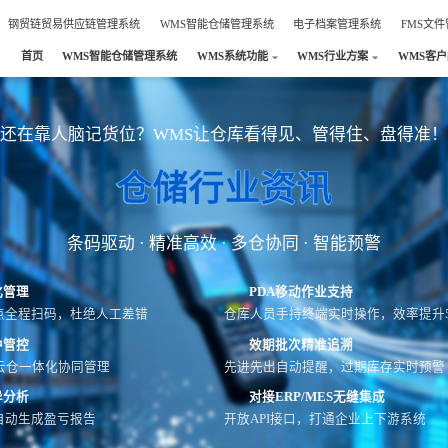
钢贸链贸易供应链管理系统
WMS智能仓储管理系统
电子档案管理系统
FMS文
首页
WMS智能仓储管理系统
WMS系统功能
WMS行业方案
WMS客
还在靠人脑记货位？WMS让仓库看得见、管得住、盘得准！
仓储行业资讯
条码驱动 · 精准高效 · 多仓协同 · 智能预警
化管理
PDA移动作业支持
点全程扫码，杜绝人工差错
仓库人员手持终端实时操作，效率提升5
中管控
效期批次精准追溯
云仓一体化协同管理
先进先出自动提醒，过期库存实时预警
异分析
对接ERP/MES无缝集成
自动生成盈亏报告
开放API接口，打通企业上下游系统