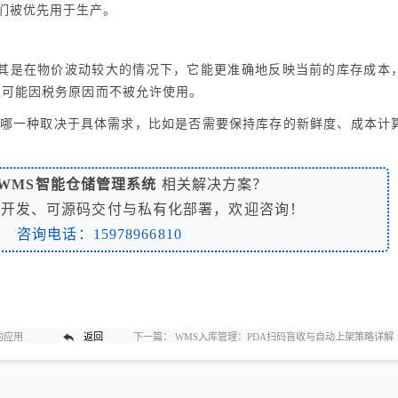
们被优先用于生产。
尤其是在物价波动较大的情况下，它能更准确地反映当前的库存成本
区可能因税务原因而不被允许使用。
，选择哪一种取决于具体需求，比如是否需要保持库存的新鲜度、成本计
WMS智能仓储管理系统
相关解决方案？
制开发、可源码交付与私有化部署，欢迎咨询！
咨询电话：15978966810
的应用
返回
下一篇：
WMS入库管理：PDA扫码盲收与自动上架策略详解