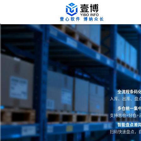
壹心软件 博纳众长
全流程条码
入库、出库、盘
多仓统一集
支持总仓+分仓+
智能盘点差
扫码快速盘点，