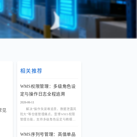
相关推荐
WMS权限管理：多级角色设
定与操作日志全程追溯
2026-06-11
解决“操作失误难追责、数据泄露风
种常见
险大”等仓储管理痛点。壹博WMS权限
管理功能，支持多级角色设定与精细化
授权，结合操作日志全程追溯，为企业
打造安全、可控、可审计的数字化仓
WMS序列号管理：高值单品
库。