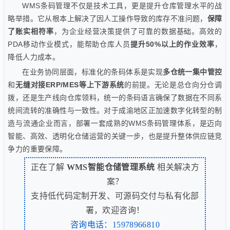
WMS条码管理不仅是技术工具，更是提升仓库管理水平的战
略举措。它从根本上解决了因人工操作导致的库存不准问题，
保障
了账实相符率
，为企业经营决策提供了可靠的数据基础。高效的
PDA移动作业模式，能帮助仓库人员
提升50%以上的作业效率
，
降低人力成本。
在业务协同层面，标准化的条码体系是实现
多仓统一集中管控
和
无缝对接ERP/MES等上下游系统
的前提。无论是总仓向分仓调
拨，还是生产线向仓库领料，统一的条码语言确保了数据在不同系
统间流转的准确性与一致性。对于成渝地区正加速数字化转型的制
造与流通企业而言，部署一套成熟的WMS条码管理体系，是迈向
智能、高效、透明化仓储运营的关键一步，也是提升整体供应链竞
争力的重要保障。
正在了解
WMS智能仓储管理系统
相关解决方
案？
支持低代码定制开发、可源码交付与私有化部
署，欢迎咨询！
咨询电话：15978966810