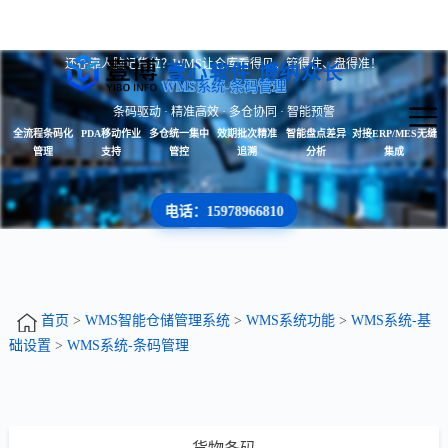
还在靠人脑记货位？WMS让仓库看得见、管得住、盘得准！
壹心软件 博纳众长
WMS系统-条码管理
条码驱动 · 精准高效 · 多仓协同 · 智能预警
全流程条码化
PDA移动作业
多仓统一集中
效期批次精准
智能盘点差异
对接ERP/MES无缝
管理
支持
管控
追溯
分析
集成
电话：15978966810
首页
>
WMS智能仓储管理系统
>
WMS系统功能
>
WMS系统-基
础设置
>
WMS系统-条码管理