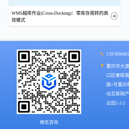
WMS越库作业(Cross-Docking)：零库存周转的高
效模式
159789668
重庆市大
口区春晖
路1号重庆
动互联网
业园2-2-2
微信咨询