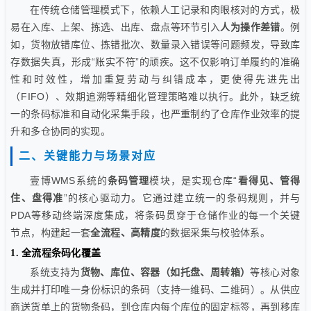
在传统仓储管理模式下，依赖人工记录和肉眼核对的方式，极
易在入库、上架、拣选、出库、盘点等环节引入
人为操作差错
。例
如，货物放错库位、拣错批次、数量录入错误等问题频发，导致库
存数据失真，形成“账实不符”的顽疾。这不仅影响订单履约的准确
性和时效性，增加重复劳动与纠错成本，更使得先进先出
（FIFO）、效期追溯等精细化管理策略难以执行。此外，缺乏统
一的条码标准和自动化采集手段，也严重制约了仓库作业效率的提
升和多仓协同的实现。
二、关键能力与场景对应
壹博WMS系统的
条码管理
模块，是实现仓库“
看得见、管得
住、盘得准
”的核心驱动力。它通过建立统一的条码规则，并与
PDA等移动终端深度集成，将条码贯穿于仓储作业的每一个关键
节点，构建起一套
全流程、高精度
的数据采集与校验体系。
1. 全流程条码化覆盖
系统支持为
货物、库位、容器（如托盘、周转箱）
等核心对象
生成并打印唯一身份标识的条码（支持一维码、二维码）。从供应
商送货单上的货物条码，到仓库内每个库位的固定标签，再到移库