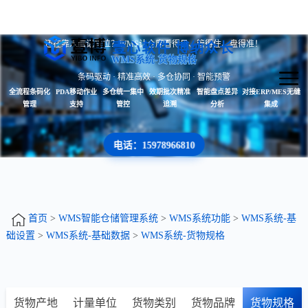
还在靠人脑记货位？WMS让仓库看得见、管得住、盘得准！
壹心软件 博纳众长
WMS系统-货物规格
条码驱动 · 精准高效 · 多仓协同 · 智能预警
全流程条码化
PDA移动作业
多仓统一集中
效期批次精准
智能盘点差异
对接ERP/MES无缝
管理
支持
管控
追溯
分析
集成
电话：15978966810
首页
>
WMS智能仓储管理系统
>
WMS系统功能
>
WMS系统-基
础设置
>
WMS系统-基础数据
>
WMS系统-货物规格
货物产地
计量单位
货物类别
货物品牌
货物规格