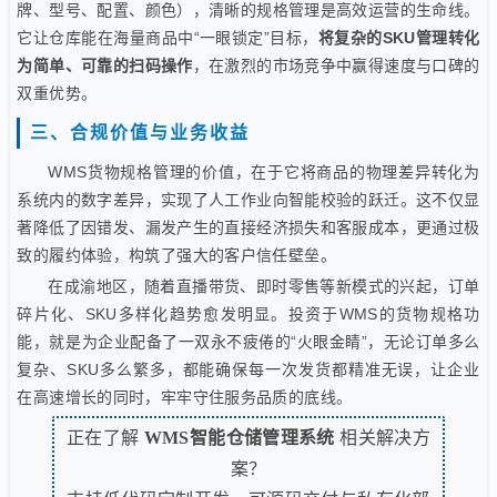
牌、型号、配置、颜色），清晰的规格管理是高效运营的生命线。
它让仓库能在海量商品中“一眼锁定”目标，
将复杂的SKU管理转化
为简单、可靠的扫码操作
，在激烈的市场竞争中赢得速度与口碑的
双重优势。
三、合规价值与业务收益
WMS货物规格管理的价值，在于它将商品的物理差异转化为
系统内的数字差异，实现了人工作业向智能校验的跃迁。这不仅显
著降低了因错发、漏发产生的直接经济损失和客服成本，更通过极
致的履约体验，构筑了强大的客户信任壁垒。
在成渝地区，随着直播带货、即时零售等新模式的兴起，订单
碎片化、SKU多样化趋势愈发明显。投资于WMS的货物规格功
能，就是为企业配备了一双永不疲倦的“火眼金睛”，无论订单多么
复杂、SKU多么繁多，都能确保每一次发货都精准无误，让企业
在高速增长的同时，牢牢守住服务品质的底线。
正在了解
WMS智能仓储管理系统
相关解决方
案？