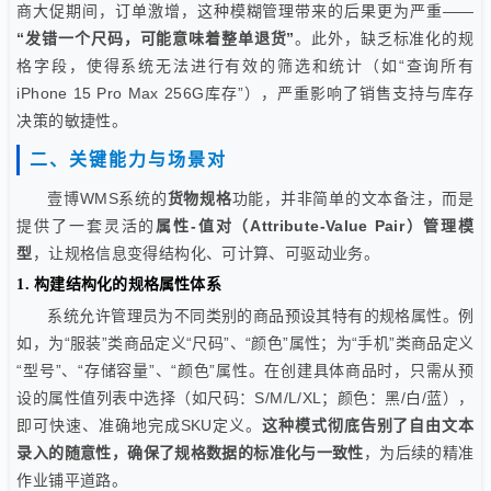
商大促期间，订单激增，这种模糊管理带来的后果更为严重——
“发错一个尺码，可能意味着整单退货”
。此外，缺乏标准化的规
格字段，使得系统无法进行有效的筛选和统计（如“查询所有
iPhone 15 Pro Max 256G库存”），严重影响了销售支持与库存
决策的敏捷性。
二、关键能力与场景对
壹博WMS系统的
货物规格
功能，并非简单的文本备注，而是
提供了一套灵活的
属性-值对（Attribute-Value Pair）管理模
型
，让规格信息变得结构化、可计算、可驱动业务。
1. 构建结构化的规格属性体系
系统允许管理员为不同类别的商品预设其特有的规格属性。例
如，为“服装”类商品定义“尺码”、“颜色”属性；为“手机”类商品定义
“型号”、“存储容量”、“颜色”属性。在创建具体商品时，只需从预
设的属性值列表中选择（如尺码：S/M/L/XL；颜色：黑/白/蓝），
即可快速、准确地完成SKU定义。
这种模式彻底告别了自由文本
录入的随意性，确保了规格数据的标准化与一致性
，为后续的精准
作业铺平道路。