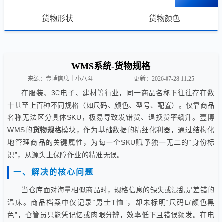
货物形状
货物颜色
WMS系统-货物规格
来源：壹博信息｜小八斗
更新：2026-07-28 11:25
在服装、3C电子、建材等行业，同一商品名称下往往存在数
十甚至上百种不同规格（如尺码、颜色、型号、配置）。仅靠商品
名称无法区分具体SKU，极易导致发错货、退换货率飙升。壹博
WMS的
货物规格
模块，作为基础数据的精细化利器，通过结构化
地管理商品的关键属性，为每一个SKU赋予独一无二的“身份标
识”，从源头上保障作业的精准无误。
一、解决的核心问题
当仓库面对海量相似商品时，规格信息的缺失或混乱是差错的
温床。商品档案中仅记录“男士T恤”，却未标明“尺码L/颜色黑
色”，仓管员只能凭记忆或肉眼分辨，效率低下且错误频发。在电